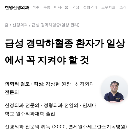
현명신경외과
척추
두통
어지러움
외상
정형외과
도수치료
소개
홈
/
신경외과
/
급성 경막하혈종(일상 관리)
급성 경막하혈종 환자가 일상
에서 꼭 지켜야 할 것
의학적 검토 · 작성
: 김상현 원장 · 신경외과
전문의
신경외과 전문의 · 정형외과 전임의 · 연세대
학교 원주의과대학 졸업
신경외과 전문의 취득 (2000, 연세원주세브란스기독병원)