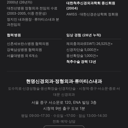
2000년 (26년차)
대한척추신경외과학회 종신회원
대전선병원 정형외과 전임의 수료
(2004)
(2003-2005, 이중 전문성)
AMISS · 대한신경손상학회 정회원
정지인 내과원장 · 류마티스내과 분
과전임의
협력병원
임상 경험 (26년 누적)
신촌세브란스병원 협력의원
체외충격파(ESWT) 26,525건+
강북삼성병원 협력의원
신경차단술 5,000건+
서울대병원 외 6개소
풍선확장술 1,000건+
척추수술 경력 13년
현명신경외과·정형외과·류마티스내과
도수치료·신경성형술·풍선확장술·신경차단술 · 시청역·중구·서소문·종로·서
대문 신경외과
서울 중구 서소문로 120, ENA 빌딩 3층
시청역 9번 출구 도보 1분
평일 09:00–17:30 · 수요일 –17:00 · 점심 13:00–14:30
전화 예약·상담