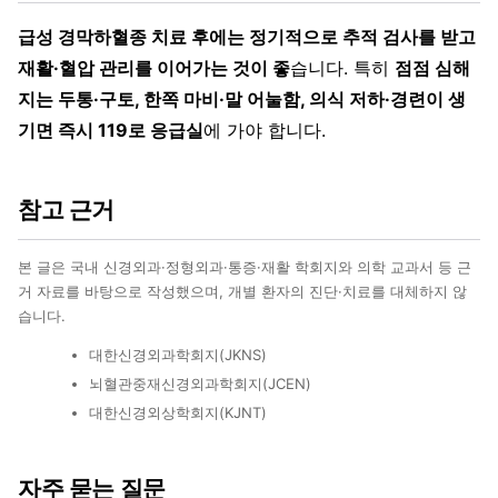
급성 경막하혈종 치료 후에는 정기적으로 추적 검사를 받고
재활·혈압 관리를 이어가는 것이 좋
습니다. 특히
점점 심해
지는 두통·구토, 한쪽 마비·말 어눌함, 의식 저하·경련이 생
기면 즉시 119로 응급실
에 가야 합니다.
참고 근거
본 글은 국내 신경외과·정형외과·통증·재활 학회지와 의학 교과서 등 근
거 자료를 바탕으로 작성했으며, 개별 환자의 진단·치료를 대체하지 않
습니다.
대한신경외과학회지(JKNS)
뇌혈관중재신경외과학회지(JCEN)
대한신경외상학회지(KJNT)
자주 묻는 질문