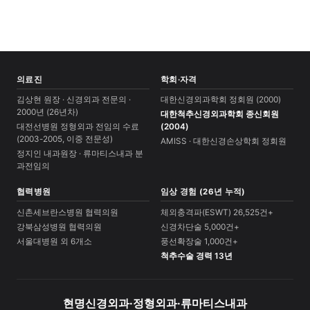
의료진
학회·자격
김상현 원장 · 신경외과 전문의 ·
대한신경외과학회 정회원 (2000)
2000년 (26년차)
대한척추신경외과학회 종신회원
대전선병원 정형외과 전임의 수료
(2004)
(2003-2005, 이중 전문성)
AMISS · 대한신경손상학회 정회원
정지인 내과원장 · 류마티스내과 분
과전임의
협력병원
임상 경험 (26년 누적)
신촌세브란스병원 협력의원
체외충격파(ESWT) 26,525건+
강북삼성병원 협력의원
신경차단술 5,000건+
서울대병원 외 6개소
풍선확장술 1,000건+
척추수술 경력 13년
현명신경외과·정형외과·류마티스내과