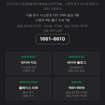
도수치료·신경성형술·풍선확장술·신경차단술 · 시청역·중구·서소문·종로·서
대문 신경외과
서울 중구 서소문로 120, ENA 빌딩 3층
시청역 9번 출구 도보 1분
평일 09:00–17:30 · 수요일 –17:00 · 점심 13:00–14:30
전화 예약·상담
1661-6610
NAVER MAP
NAVER BLOG
네이버 지도
네이버 블로그
서소문로 120
totalspine1
시청역 1분
본원 진료 정보
NAVER REVIEW
전화 예약
플레이스 리뷰
1661-6610
환자 후기
평일 09:00–17:30
별점 보기
점심 13:00–14:30