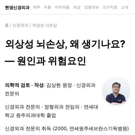
현명신경외과
척추
두통
어지러움
외상
정형외과
도수치료
소개
홈
/
신경외과
/
외상성 뇌손상
외상성 뇌손상, 왜 생기나요?
— 원인과 위험요인
의학적 검토 · 작성
: 김상현 원장 · 신경외과
전문의
신경외과 전문의 · 정형외과 전임의 · 연세대
학교 원주의과대학 졸업
신경외과 전문의 취득 (2000, 연세원주세브란스기독병원)