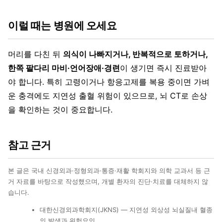
이럴 때는 병원에 오세요
머리를 다친 뒤
의식이 나빠지거나, 반복적으로 토하거나,
한쪽 팔다리 마비·언어장애·경련
이 생기면 즉시 진료받아
야 합니다. 특히 고령이거나 항응고제를 복용 중이면 가벼
운 충격에도 지연성 출혈 위험이 있으므로, 뇌 CT로 손상
을 확인하는 것이 중요합니다.
참고 근거
본 글은 국내 신경외과·정형외과·통증·재활 학회지와 의학 교과서 등 근
거 자료를 바탕으로 작성했으며, 개별 환자의 진단·치료를 대체하지 않
습니다.
대한신경외과학회지(JKNS) — 지연성 외상성 뇌실질내 혈종
의 발생과 위험요인