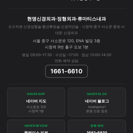
현명신경외과·정형외과·류마티스내과
도수치료·신경성형술·풍선확장술·신경차단술 · 시청역·중구·서소문·종로·서
대문 신경외과
서울 중구 서소문로 120, ENA 빌딩 3층
시청역 9번 출구 도보 1분
평일 09:00–17:30 · 수요일 –17:00 · 점심 13:00–14:30
전화 예약·상담
1661-6610
NAVER MAP
NAVER BLOG
네이버 지도
네이버 블로그
서소문로 120
totalspine1
시청역 1분
본원 진료 정보
NAVER REVIEW
전화 예약
플레이스 리뷰
1661-6610