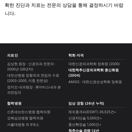
확한 진단과 치료는 전문의 상담을 통해 결정하시기 바랍
니다.
의료진
학회·자격
김상현 원장 · 신경외과 전문의 ·
대한신경외과학회 정회원 (2000)
2000년 (26년차)
대한척추신경외과학회 종신회원
대전선병원 정형외과 전임의 수료
(2004)
(2003-2005, 이중 전문성)
AMISS · 대한신경손상학회 정회원
정지인 내과원장 · 류마티스내과 분
과전임의
협력병원
임상 경험 (26년 누적)
신촌세브란스병원 협력의원
체외충격파(ESWT) 26,525건+
강북삼성병원 협력의원
신경차단술 5,000건+
서울대병원 외 6개소
풍선확장술 1,000건+
척추수술 경력 13년