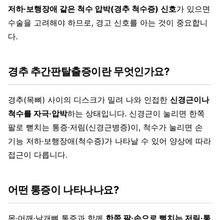
저하·보행장애 같은 척수 압박(경추 척수증) 신호
가 있으면
수술을 고려해야 하므로, 경고 신호를 아는 것이 중요합니
다.
경추 추간판탈출증이란 무엇인가요?
경추(목뼈) 사이의 디스크가 밀려 나와 인접한
신경근이나
척수를 자극·압박
하는 상태입니다. 신경근이 눌리면 한쪽
팔로 뻗치는 통증·저림(신경근병증)이, 척수가 눌리면 손
기능 저하·보행장애(척수증)가 나타날 수 있어 양상에 따라
접근이 다릅니다.
어떤 통증이 나타나나요?
목·어깨·날개뼈 통증과 함께
한쪽 팔·손으로 뻗치는 저림·통