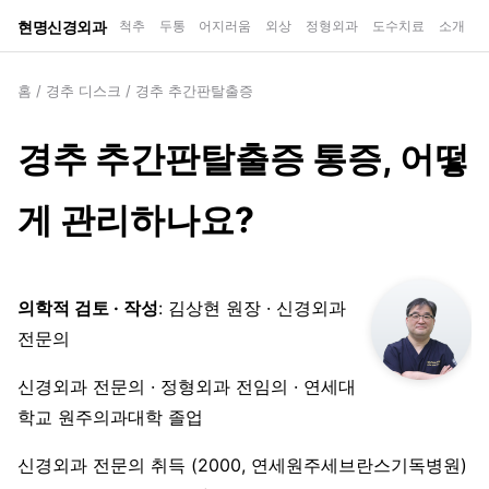
현명신경외과
척추
두통
어지러움
외상
정형외과
도수치료
소개
홈
/
경추 디스크
/
경추 추간판탈출증
경추 추간판탈출증 통증, 어떻
게 관리하나요?
의학적 검토 · 작성
: 김상현 원장 · 신경외과
전문의
신경외과 전문의 · 정형외과 전임의 · 연세대
학교 원주의과대학 졸업
신경외과 전문의 취득 (2000, 연세원주세브란스기독병원)