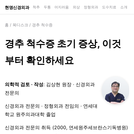
현명신경외과
척추
두통
어지러움
외상
정형외과
도수치료
소개
홈
/
목디스크
/
경추 척수증
경추 척수증 초기 증상, 이것
부터 확인하세요
의학적 검토 · 작성
: 김상현 원장 · 신경외과
전문의
신경외과 전문의 · 정형외과 전임의 · 연세대
학교 원주의과대학 졸업
신경외과 전문의 취득 (2000, 연세원주세브란스기독병원)