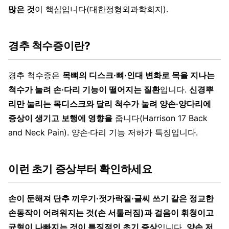
많은 것
이 핵심입니다(대한정형외과학회지).
경추 척수증이란?
경추 척수증은
목뼈의 디스크·뼈·인대 변화로 목을 지나는
척수가 눌려 손·다리 기능이 떨어지는 질환
입니다.
신경뿌
리만 눌리는 목디스크와 달리 척수가 눌려 양손·양다리에
증상이 생기고 보행에 영향을
줍니다(Harrison 17 Back
and Neck Pain). 양손·다리 기능 저하가 특징입니다.
이런 초기 증상부터 확인하세요
손이 둔해져 단추 끼우기·젓가락질·글씨 쓰기 같은 정교한
손동작이 어려워지는 것(손 서툴러짐)과 걸음이 휘청이고
균형이 나빠지는 것이 특징적인 초기 증상
입니다.
양손 저