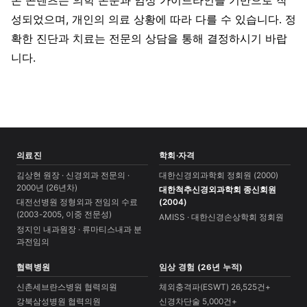
성되었으며, 개인의 의료 상황에 따라 다를 수 있습니다. 정
확한 진단과 치료는 전문의 상담을 통해 결정하시기 바랍
니다.
의료진
학회·자격
김상현 원장 · 신경외과 전문의 ·
대한신경외과학회 정회원 (2000)
2000년 (26년차)
대한척추신경외과학회 종신회원
대전선병원 정형외과 전임의 수료
(2004)
(2003-2005, 이중 전문성)
AMISS · 대한신경손상학회 정회원
정지인 내과원장 · 류마티스내과 분
과전임의
협력병원
임상 경험 (26년 누적)
신촌세브란스병원 협력의원
체외충격파(ESWT) 26,525건+
강북삼성병원 협력의원
신경차단술 5,000건+