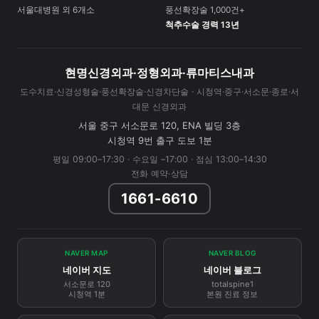
서울대병원 외 6개소
풍선확장술 1,000건+
척추수술 경력 13년
현명신경외과·정형외과·류마티스내과
도수치료·신경성형술·풍선확장술·신경차단술 · 시청역·중구·서소문·종로·서
대문 신경외과
서울 중구 서소문로 120, ENA 빌딩 3층
시청역 9번 출구 도보 1분
평일 09:00–17:30 · 수요일 –17:00 · 점심 13:00–14:30
전화 예약·상담
1661-6610
NAVER MAP
NAVER BLOG
네이버 지도
네이버 블로그
서소문로 120
totalspine1
시청역 1분
본원 진료 정보