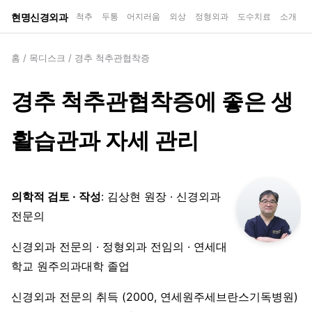
현명신경외과
척추
두통
어지러움
외상
정형외과
도수치료
소개
홈
/
목디스크
/
경추 척추관협착증
경추 척추관협착증에 좋은 생
활습관과 자세 관리
의학적 검토 · 작성
: 김상현 원장 · 신경외과
전문의
신경외과 전문의 · 정형외과 전임의 · 연세대
학교 원주의과대학 졸업
신경외과 전문의 취득 (2000, 연세원주세브란스기독병원)