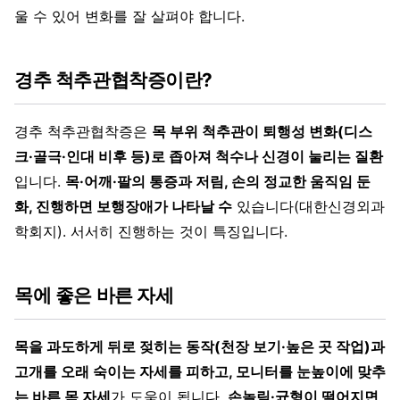
울 수 있어 변화를 잘 살펴야 합니다.
경추 척추관협착증이란?
경추 척추관협착증은
목 부위 척추관이 퇴행성 변화(디스
크·골극·인대 비후 등)로 좁아져 척수나 신경이 눌리는 질환
입니다.
목·어깨·팔의 통증과 저림, 손의 정교한 움직임 둔
화, 진행하면 보행장애가 나타날 수
있습니다(대한신경외과
학회지). 서서히 진행하는 것이 특징입니다.
목에 좋은 바른 자세
목을 과도하게 뒤로 젖히는 동작(천장 보기·높은 곳 작업)과
고개를 오래 숙이는 자세를 피하고, 모니터를 눈높이에 맞추
는 바른 목 자세
가 도움이 됩니다.
손놀림·균형이 떨어지면