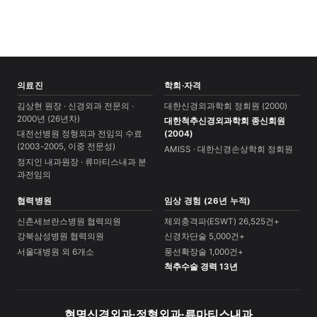
의료진
학회·자격
김상현 원장 · 신경외과 전문의 ·
대한신경외과학회 정회원 (2000)
2000년 (26년차)
대한척추신경외과학회 종신회원
대전선병원 정형외과 전임의 수료
(2004)
(2003-2005, 이중 전문성)
AMISS · 대한신경손상학회 정회원
정지인 내과원장 · 류마티스내과 분
과전임의
협력병원
임상 경험 (26년 누적)
신촌세브란스병원 협력의원
체외충격파(ESWT) 26,525건+
강북삼성병원 협력의원
신경차단술 5,000건+
서울대병원 외 6개소
풍선확장술 1,000건+
척추수술 경력 13년
현명신경외과·정형외과·류마티스내과