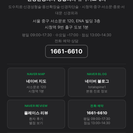
도수치료·신경성형술·풍선확장술·신경차단술 · 시청역·중구·서소문·종로·서
대문 신경외과
서울 중구 서소문로 120, ENA 빌딩 3층
시청역 9번 출구 도보 1분
평일 09:00–17:30 · 수요일 –17:00 · 점심 13:00–14:30
전화 예약·상담
1661-6610
NAVER MAP
NAVER BLOG
네이버 지도
네이버 블로그
서소문로 120
totalspine1
시청역 1분
본원 진료 정보
NAVER REVIEW
전화 예약
플레이스 리뷰
1661-6610
환자 후기
평일 09:00–17:30
별점 보기
점심 13:00–14:30