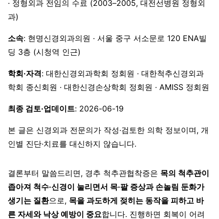
· 정형외과 전임의 수료 (2003–2005, 대전선병원 정형외
과)
소속
: 현명신경외과의원 · 서울 중구 서소문로 120 ENA빌
딩 3층 (시청역 인근)
학회·자격
: 대한신경외과학회 정회원 · 대한척추신경외과
학회 종신회원 · 대한신경손상학회 정회원 · AMISS 정회원
최종 검토·업데이트
: 2026-06-19
본 글은 신경외과 전문의가 작성·검토한 의학 정보이며, 개
인별 진단·치료를 대신하지 않습니다.
결론부터 말씀드리면, 경추 척추관협착증은
목의 척추관이
좁아져 척수·신경이 눌리면서 목·팔 증상과 손놀림 둔화가
생기는 질환
으로,
목을 과도하게 젖히는 동작을 피하고 바
른 자세와 낙상 예방이 중요
합니다. 진행하면 회복이 어려