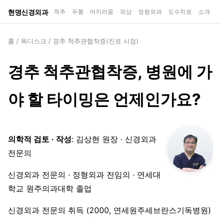
현명신경외과
척추
두통
어지러움
외상
정형외과
도수치료
소개
홈
/
목디스크
/
경추 척추관협착증(진료 시점)
경추 척추관협착증, 병원에 가
야 할 타이밍은 언제인가요?
의학적 검토 · 작성
: 김상현 원장 · 신경외과
전문의
신경외과 전문의 · 정형외과 전임의 · 연세대
학교 원주의과대학 졸업
신경외과 전문의 취득 (2000, 연세원주세브란스기독병원)