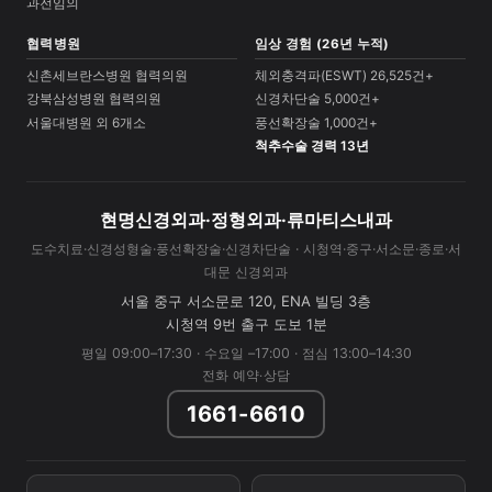
과전임의
협력병원
임상 경험 (26년 누적)
신촌세브란스병원 협력의원
체외충격파(ESWT) 26,525건+
강북삼성병원 협력의원
신경차단술 5,000건+
서울대병원 외 6개소
풍선확장술 1,000건+
척추수술 경력 13년
현명신경외과·정형외과·류마티스내과
도수치료·신경성형술·풍선확장술·신경차단술 · 시청역·중구·서소문·종로·서
대문 신경외과
서울 중구 서소문로 120, ENA 빌딩 3층
시청역 9번 출구 도보 1분
평일 09:00–17:30 · 수요일 –17:00 · 점심 13:00–14:30
전화 예약·상담
1661-6610