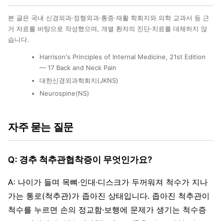
본 글은 국내 신경외과·정형외과·통증·재활 학회지와 의학 교과서 등 근
거 자료를 바탕으로 작성했으며, 개별 환자의 진단·치료를 대체하지 않
습니다.
Harrison's Principles of Internal Medicine, 21st Edition
— 17 Back and Neck Pain
대한신경외과학회지(JKNS)
Neurospine(NS)
자주 묻는 질문
Q: 경추 척추관협착증이 무엇인가요?
A: 나이가 들며 목뼈·인대·디스크가 두꺼워져 척수가 지나
가는 통로(척추관)가 좁아진 상태입니다. 좁아진 척추관이
척수를 누르면 손의 정교함·보행에 문제가 생기는 척수증