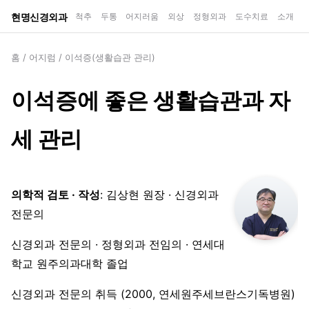
현명신경외과
척추
두통
어지러움
외상
정형외과
도수치료
소개
홈
/
어지럼
/
이석증(생활습관 관리)
이석증에 좋은 생활습관과 자
세 관리
의학적 검토 · 작성
: 김상현 원장 · 신경외과
전문의
신경외과 전문의 · 정형외과 전임의 · 연세대
학교 원주의과대학 졸업
신경외과 전문의 취득 (2000, 연세원주세브란스기독병원)