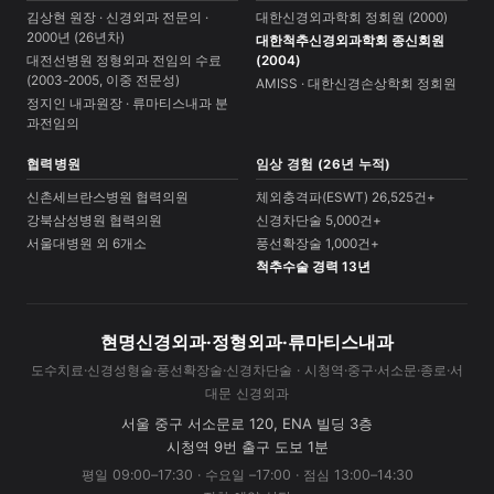
김상현 원장 · 신경외과 전문의 ·
대한신경외과학회 정회원 (2000)
2000년 (26년차)
대한척추신경외과학회 종신회원
대전선병원 정형외과 전임의 수료
(2004)
(2003-2005, 이중 전문성)
AMISS · 대한신경손상학회 정회원
정지인 내과원장 · 류마티스내과 분
과전임의
협력병원
임상 경험 (26년 누적)
신촌세브란스병원 협력의원
체외충격파(ESWT) 26,525건+
강북삼성병원 협력의원
신경차단술 5,000건+
서울대병원 외 6개소
풍선확장술 1,000건+
척추수술 경력 13년
현명신경외과·정형외과·류마티스내과
도수치료·신경성형술·풍선확장술·신경차단술 · 시청역·중구·서소문·종로·서
대문 신경외과
서울 중구 서소문로 120, ENA 빌딩 3층
시청역 9번 출구 도보 1분
평일 09:00–17:30 · 수요일 –17:00 · 점심 13:00–14:30