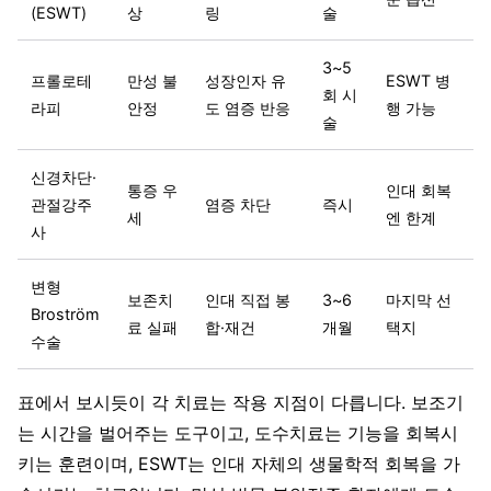
(ESWT)
상
링
술
3~5
프롤로테
만성 불
성장인자 유
ESWT 병
회 시
라피
안정
도 염증 반응
행 가능
술
신경차단·
통증 우
인대 회복
관절강주
염증 차단
즉시
세
엔 한계
사
변형
보존치
인대 직접 봉
3~6
마지막 선
Broström
료 실패
합·재건
개월
택지
수술
표에서 보시듯이 각 치료는 작용 지점이 다릅니다. 보조기
는 시간을 벌어주는 도구이고, 도수치료는 기능을 회복시
키는 훈련이며, ESWT는 인대 자체의 생물학적 회복을 가