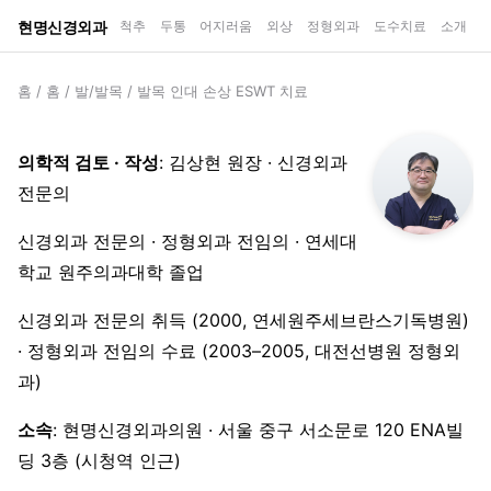
현명신경외과
척추
두통
어지러움
외상
정형외과
도수치료
소개
홈
/
홈
/
발/발목
/
발목 인대 손상 ESWT 치료
의학적 검토 · 작성
: 김상현 원장 · 신경외과
전문의
신경외과 전문의 · 정형외과 전임의 · 연세대
학교 원주의과대학 졸업
신경외과 전문의 취득 (2000, 연세원주세브란스기독병원)
· 정형외과 전임의 수료 (2003–2005, 대전선병원 정형외
과)
소속
: 현명신경외과의원 · 서울 중구 서소문로 120 ENA빌
딩 3층 (시청역 인근)