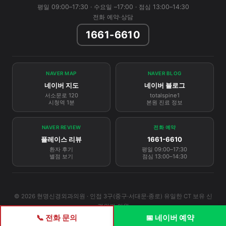
평일 09:00–17:30 · 수요일 –17:00 · 점심 13:00–14:30
전화 예약·상담
1661-6610
NAVER MAP
NAVER BLOG
네이버 지도
네이버 블로그
서소문로 120
totalspine1
시청역 1분
본원 진료 정보
NAVER REVIEW
전화 예약
플레이스 리뷰
1661-6610
환자 후기
평일 09:00–17:30
별점 보기
점심 13:00–14:30
© 2026 현명신경외과의원 · 인접 3구(중구·서대문·종로) 유일한 CT 보유 신
경외과 의원
📞 전화 문의
📅 네이버 예약