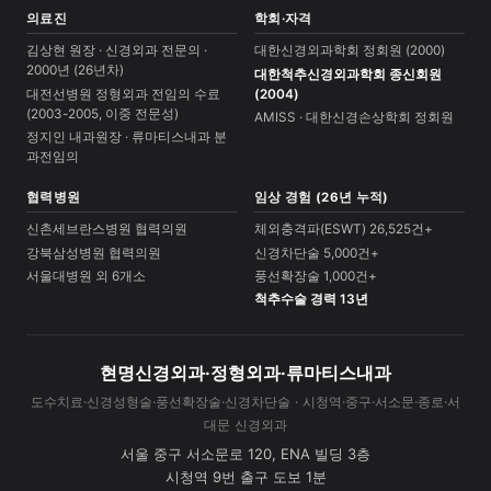
의료진
학회·자격
김상현 원장 · 신경외과 전문의 ·
대한신경외과학회 정회원 (2000)
2000년 (26년차)
대한척추신경외과학회 종신회원
대전선병원 정형외과 전임의 수료
(2004)
(2003-2005, 이중 전문성)
AMISS · 대한신경손상학회 정회원
정지인 내과원장 · 류마티스내과 분
과전임의
협력병원
임상 경험 (26년 누적)
신촌세브란스병원 협력의원
체외충격파(ESWT) 26,525건+
강북삼성병원 협력의원
신경차단술 5,000건+
서울대병원 외 6개소
풍선확장술 1,000건+
척추수술 경력 13년
현명신경외과·정형외과·류마티스내과
도수치료·신경성형술·풍선확장술·신경차단술 · 시청역·중구·서소문·종로·서
대문 신경외과
서울 중구 서소문로 120, ENA 빌딩 3층
시청역 9번 출구 도보 1분