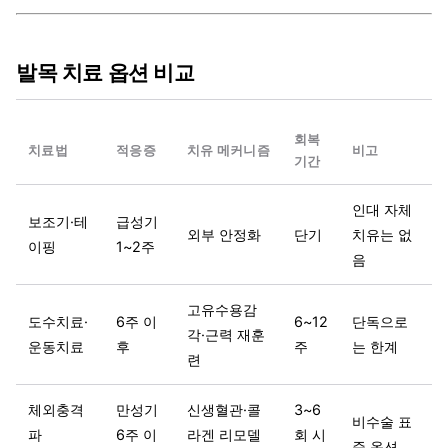
발목 치료 옵션 비교
회복
치료법
적응증
치유 메커니즘
비고
기간
인대 자체
보조기·테
급성기
외부 안정화
단기
치유는 없
이핑
1~2주
음
고유수용감
도수치료·
6주 이
6~12
단독으로
각·근력 재훈
운동치료
후
주
는 한계
련
체외충격
만성기
신생혈관·콜
3~6
비수술 표
파
6주 이
라겐 리모델
회 시
준 옵션