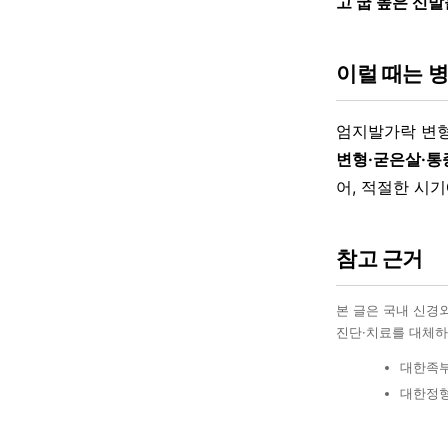
고 굽 높은 신발
이럴 때는 
엄지발가락 변
변형·굳은살·통
어, 적절한 시
참고 근거
본 글은 국내 신경
진단·치료를 대체하
대한족부
대한정형