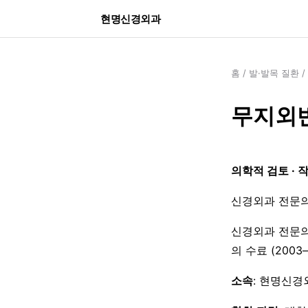
현명신경외과
홈
/
발·발목 질환
/
무지외반
의학적 검토 · 
신경외과 전문의
신경외과 전문의
의 수료 (200
소속
: 현명신경