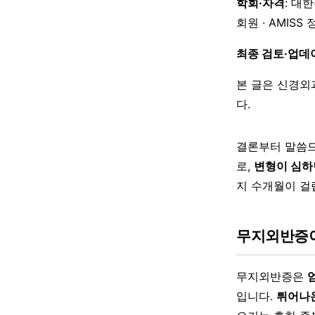
학회·자격
: 대
회원 · AMISS
최종 검토·업데
본 글은 신경외
다.
결론부터 말씀
로,
변형이 심하
지 수개월이 걸
무지외반증
무지외반증은
입니다.
튀어나온