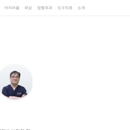
어지러움
외상
정형외과
도수치료
소개