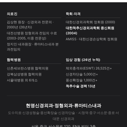
의료진
학회·자격
김상현 원장 · 신경외과 전문의 ·
대한신경외과학회 정회원 (2000)
2000년 (26년차)
대한척추신경외과학회 종신회원
대전선병원 정형외과 전임의 수료
(2004)
(2003-2005, 이중 전문성)
AMISS · 대한신경손상학회 정회원
정지인 내과원장 · 류마티스내과 분
과전임의
협력병원
임상 경험 (26년 누적)
신촌세브란스병원 협력의원
체외충격파(ESWT) 26,525건+
강북삼성병원 협력의원
신경차단술 5,000건+
서울대병원 외 6개소
풍선확장술 1,000건+
척추수술 경력 13년
현명신경외과·정형외과·류마티스내과
도수치료·신경성형술·풍선확장술·신경차단술 · 시청역·중구·서소문·종로·서
대문 신경외과
서울 중구 서소문로 120, ENA 빌딩 3층