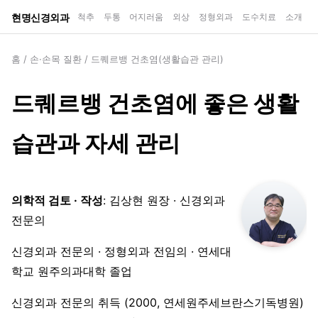
현명신경외과
척추
두통
어지러움
외상
정형외과
도수치료
소개
홈
/
손·손목 질환
/
드퀘르뱅 건초염(생활습관 관리)
드퀘르뱅 건초염에 좋은 생활
습관과 자세 관리
의학적 검토 · 작성
: 김상현 원장 · 신경외과
전문의
신경외과 전문의 · 정형외과 전임의 · 연세대
학교 원주의과대학 졸업
신경외과 전문의 취득 (2000, 연세원주세브란스기독병원)