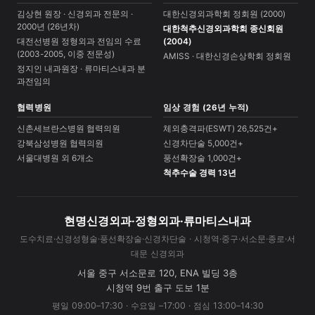
김상현 원장 · 신경외과 전문의 ·
대한신경외과학회 정회원 (2000)
2000년 (26년차)
대한척추신경외과학회 종신회원
대전선병원 정형외과 전임의 수료
(2004)
(2003-2005, 이중 전문성)
AMISS · 대한신경손상학회 정회원
정지인 내과원장 · 류마티스내과 분
과전임의
협력병원
임상 경험 (26년 누적)
신촌세브란스병원 협력의원
체외충격파(ESWT) 26,525건+
강북삼성병원 협력의원
신경차단술 5,000건+
서울대병원 외 6개소
풍선확장술 1,000건+
척추수술 경력 13년
현명신경외과·정형외과·류마티스내과
도수치료·신경성형술·풍선확장술·신경차단술 · 시청역·중구·서소문·종로·서
대문 신경외과
서울 중구 서소문로 120, ENA 빌딩 3층
시청역 9번 출구 도보 1분
평일 09:00–17:30 · 수요일 –17:00 · 점심 13:00–14:30