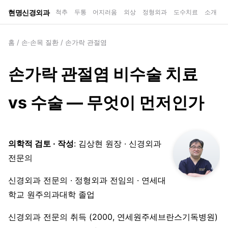
현명신경외과
척추
두통
어지러움
외상
정형외과
도수치료
소개
홈
/
손·손목 질환
/
손가락 관절염
손가락 관절염 비수술 치료
vs 수술 — 무엇이 먼저인가
의학적 검토 · 작성
: 김상현 원장 · 신경외과
전문의
신경외과 전문의 · 정형외과 전임의 · 연세대
학교 원주의과대학 졸업
신경외과 전문의 취득 (2000, 연세원주세브란스기독병원)