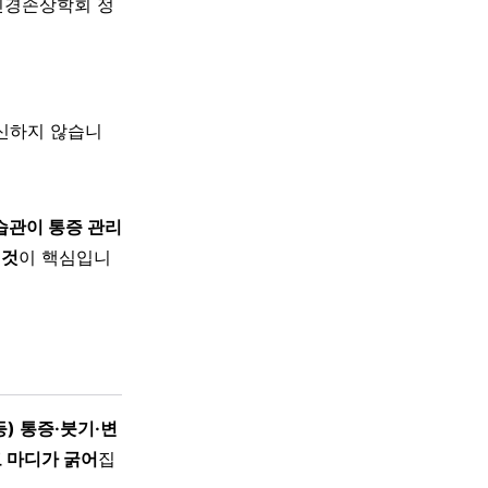
신경손상학회 정
대신하지 않습니
습관이 통증 관리
 것
이 핵심입니
) 통증·붓기·변
고 마디가 굵어
집