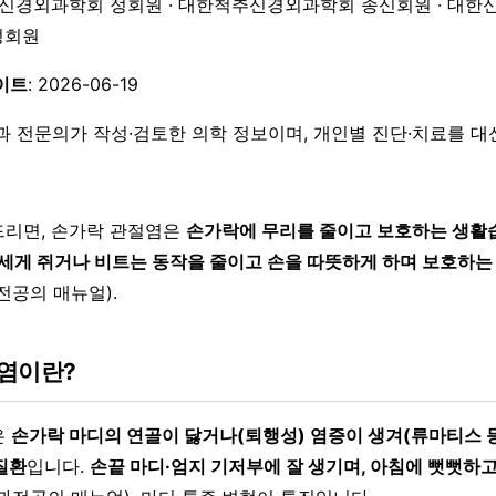
한신경외과학회 정회원 · 대한척추신경외과학회 종신회원 · 대한
 정회원
이트
: 2026-06-19
과 전문의가 작성·검토한 의학 정보이며, 개인별 진단·치료를 
리면, 손가락 관절염은
손가락에 무리를 줄이고 보호하는 생활
세게 쥐거나 비트는 동작을 줄이고 손을 따뜻하게 하며 보호하는
전공의 매뉴얼).
염이란?
은
손가락 마디의 연골이 닳거나(퇴행성) 염증이 생겨(류마티스 등
질환
입니다.
손끝 마디·엄지 기저부에 잘 생기며, 아침에 뻣뻣하