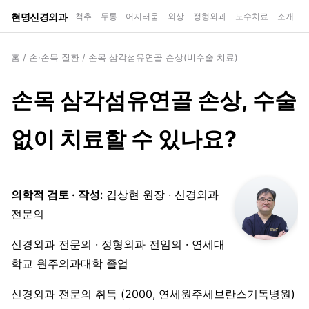
현명신경외과
척추
두통
어지러움
외상
정형외과
도수치료
소개
홈
/
손·손목 질환
/
손목 삼각섬유연골 손상(비수술 치료)
손목 삼각섬유연골 손상, 수술
없이 치료할 수 있나요?
의학적 검토 · 작성
: 김상현 원장 · 신경외과
전문의
신경외과 전문의 · 정형외과 전임의 · 연세대
학교 원주의과대학 졸업
신경외과 전문의 취득 (2000, 연세원주세브란스기독병원)