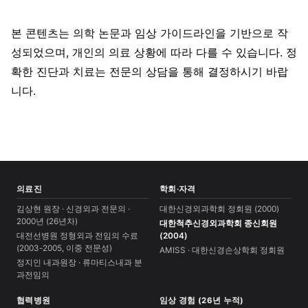
본 콘텐츠는 의학 논문과 임상 가이드라인을 기반으로 작
성되었으며, 개인의 의료 상황에 따라 다를 수 있습니다. 정
확한 진단과 치료는 전문의 상담을 통해 결정하시기 바랍
니다.
의료진
학회·자격
김상현 원장 · 신경외과 전문의 ·
대한신경외과학회 정회원 (2000)
2000년 (26년차)
대한척추신경외과학회 종신회원
대전선병원 정형외과 전임의 수료
(2004)
(2003-2005, 이중 전문성)
AMISS · 대한신경손상학회 정회원
정지인 내과원장 · 류마티스내과 분
과전임의
협력병원
임상 경험 (26년 누적)