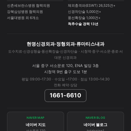
신촌세브란스병원 협력의원
체외충격파(ESWT) 26,525건+
강북삼성병원 협력의원
신경차단술 5,000건+
서울대병원 외 6개소
풍선확장술 1,000건+
척추수술 경력 13년
현명신경외과·정형외과·류마티스내과
도수치료·신경성형술·풍선확장술·신경차단술 · 시청역·중구·서소문·종로·서
대문 신경외과
서울 중구 서소문로 120, ENA 빌딩 3층
시청역 9번 출구 도보 1분
평일 09:00–17:30 · 수요일 –17:00 · 점심 13:00–14:30
전화 예약·상담
1661-6610
NAVER MAP
NAVER BLOG
네이버 지도
네이버 블로그
서소문로 120
totalspine1