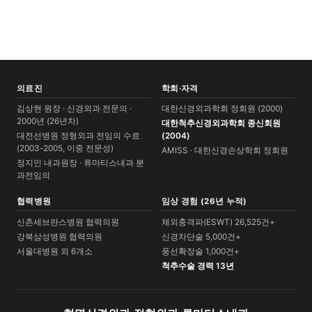
의료진
학회·자격
김상현 원장 · 신경외과 전문의 ·
대한신경외과학회 정회원 (2000)
2000년 (26년차)
대한척추신경외과학회 종신회원
대전선병원 정형외과 전임의 수료
(2004)
(2003-2005, 이중 전문성)
AMISS · 대한신경손상학회 정회원
정지인 내과원장 · 류마티스내과 분
과전임의
협력병원
임상 경험 (26년 누적)
신촌세브란스병원 협력의원
체외충격파(ESWT) 26,525건+
강북삼성병원 협력의원
신경차단술 5,000건+
서울대병원 외 6개소
풍선확장술 1,000건+
척추수술 경력 13년