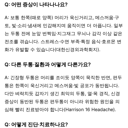
Q: 어떤 증상이 나타나나요?
A: 보통 한쪽(때로 양쪽) 머리가 욱신거리고, 메스꺼움·구
토, 빛·소리·냄새에 민감해지며 움직이면 더 아픕니다. 일부
는 두통 전에 눈앞 번쩍임·지그재그 무늬나 감각 이상 같은
전조를 겪습니다. 스트레스·수면 부족·특정 음식·호르몬 변
화가 유발할 수 있습니다(대한신경외과학회지).
Q: 다른 두통·질환과 어떻게 다른가요?
A: 긴장형 두통은 머리를 조이듯 양쪽이 묵직한 반면, 편두
통은 한쪽이 욱신거리고 메스꺼움·빛 공포가 동반됩니다.
다만 벼락치듯 갑자기 생긴 최악의 두통, 열·목 경직, 신경
증상이 동반된 두통은 편두통이 아니라 위험한 원인을 의
심해 빨리 진료받아야 합니다(Harrison 16 Headache).
Q: 어떻게 진단·치료하나요?