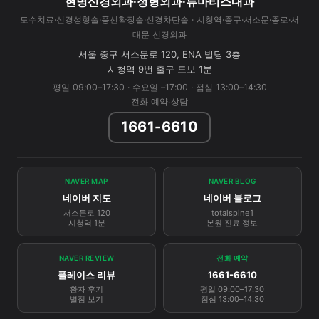
현명신경외과·정형외과·류마티스내과
도수치료·신경성형술·풍선확장술·신경차단술 · 시청역·중구·서소문·종로·서
대문 신경외과
서울 중구 서소문로 120, ENA 빌딩 3층
시청역 9번 출구 도보 1분
평일 09:00–17:30 · 수요일 –17:00 · 점심 13:00–14:30
전화 예약·상담
1661-6610
NAVER MAP
NAVER BLOG
네이버 지도
네이버 블로그
서소문로 120
totalspine1
시청역 1분
본원 진료 정보
NAVER REVIEW
전화 예약
플레이스 리뷰
1661-6610
환자 후기
평일 09:00–17:30
별점 보기
점심 13:00–14:30