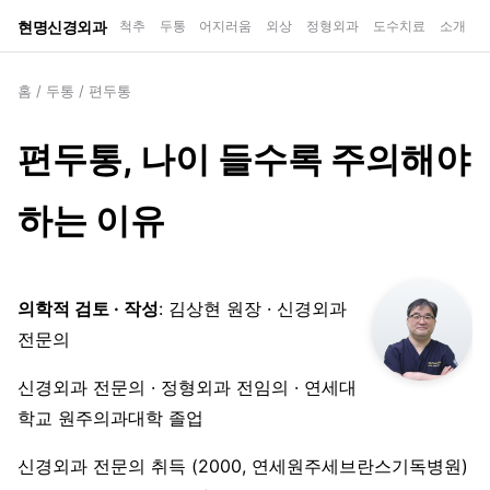
현명신경외과
척추
두통
어지러움
외상
정형외과
도수치료
소개
홈
/
두통
/
편두통
편두통, 나이 들수록 주의해야
하는 이유
의학적 검토 · 작성
: 김상현 원장 · 신경외과
전문의
신경외과 전문의 · 정형외과 전임의 · 연세대
학교 원주의과대학 졸업
신경외과 전문의 취득 (2000, 연세원주세브란스기독병원)