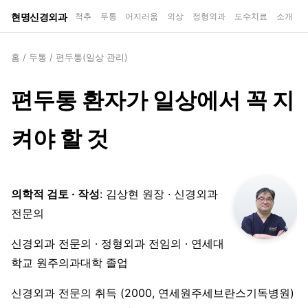
현명신경외과
척추
두통
어지러움
외상
정형외과
도수치료
소개
홈
/
두통
/
편두통(일상 관리)
편두통 환자가 일상에서 꼭 지
켜야 할 것
의학적 검토 · 작성
: 김상현 원장 · 신경외과
전문의
신경외과 전문의 · 정형외과 전임의 · 연세대
학교 원주의과대학 졸업
신경외과 전문의 취득 (2000, 연세원주세브란스기독병원)