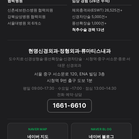
협력병원
임상 경험 (26년 누적)
신촌세브란스병원 협력의원
체외충격파(ESWT) 26,525건+
강북삼성병원 협력의원
신경차단술 5,000건+
서울대병원 외 6개소
풍선확장술 1,000건+
척추수술 경력 13년
현명신경외과·정형외과·류마티스내과
도수치료·신경성형술·풍선확장술·신경차단술 · 시청역·중구·서소문·종로·서
대문 신경외과
서울 중구 서소문로 120, ENA 빌딩 3층
시청역 9번 출구 도보 1분
평일 09:00–17:30 · 수요일 –17:00 · 점심 13:00–14:30
전화 예약·상담
1661-6610
NAVER MAP
NAVER BLOG
네이버 지도
네이버 블로그