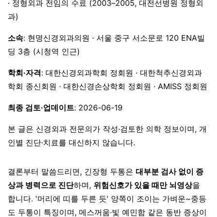
· 정형외과 전임의 수료 (2003–2005, 대전선병원 정형외
과)
소속
: 현명신경외과의원 · 서울 중구 서소문로 120 ENA빌
딩 3층 (시청역 인근)
학회·자격
: 대한신경외과학회 정회원 · 대한척추신경외과
학회 종신회원 · 대한신경손상학회 정회원 · AMISS 정회원
최종 검토·업데이트
: 2026-06-19
본 글은 신경외과 전문의가 작성·검토한 의학 정보이며, 개
인별 진단·치료를 대신하지 않습니다.
결론부터 말씀드리면, 긴장형 두통은
대부분 검사 없이 증
상과 병력으로 진단
하며,
위험신호가 있을 때만 뇌영상
을
합니다. '머리에 띠를 두른 듯' 양쪽이 조이는 가벼운~중등
도 두통이 특징이며, 메스꺼움·빛 예민함 같은 동반 증상이