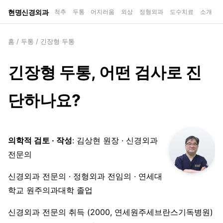
현명신경외과
척추
두통
어지러움
외상
정형외과
도수치료
소개
홈
/
두통
/
긴장형 두통
긴장형 두통, 어떤 검사로 진
단하나요?
의학적 검토 · 작성
: 김상현 원장 · 신경외과
전문의
신경외과 전문의 · 정형외과 전임의 · 연세대
학교 원주의과대학 졸업
신경외과 전문의 취득 (2000, 연세원주세브란스기독병원)