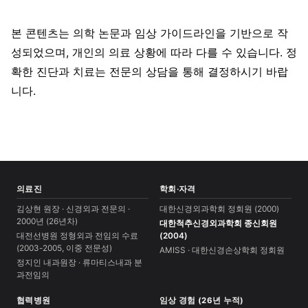
본 콘텐츠는 의학 논문과 임상 가이드라인을 기반으로 작
성되었으며, 개인의 의료 상황에 따라 다를 수 있습니다. 정
확한 진단과 치료는 전문의 상담을 통해 결정하시기 바랍
니다.
의료진
학회·자격
김상현 원장 · 신경외과 전문의 ·
대한신경외과학회 정회원 (2000)
2000년 (26년차)
대한척추신경외과학회 종신회원
대전선병원 정형외과 전임의 수료
(2004)
(2003-2005, 이중 전문성)
AMISS · 대한신경손상학회 정회원
정지인 내과원장 · 류마티스내과 분
과전임의
협력병원
임상 경험 (26년 누적)