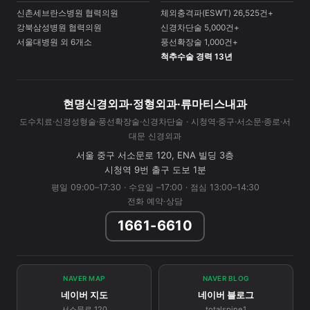
신촌세브란스병원 협력의원
체외충격파(ESWT) 26,525건+
강북삼성병원 협력의원
신경차단술 5,000건+
서울대병원 외 6개소
풍선확장술 1,000건+
척추수술 경력 13년
현명신경외과·정형외과·류마티스내과
도수치료·신경성형술·풍선확장술·신경차단술 · 시청역·중구·서소문·종로·서
대문 신경외과
서울 중구 서소문로 120, ENA 빌딩 3층
시청역 9번 출구 도보 1분
평일 09:00–17:30 · 수요일 –17:00 · 점심 13:00–14:30
전화 예약·상담
1661-6610
NAVER MAP
NAVER BLOG
네이버 지도
네이버 블로그
서소문로 120
totalspine1