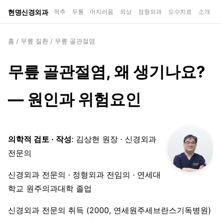
현명신경외과
척추
두통
어지러움
외상
정형외과
도수치료
소개
홈
/
무릎 질환
/
무릎 골관절염
무릎 골관절염, 왜 생기나요?
— 원인과 위험요인
의학적 검토 · 작성
: 김상현 원장 · 신경외과
전문의
신경외과 전문의 · 정형외과 전임의 · 연세대
학교 원주의과대학 졸업
신경외과 전문의 취득 (2000, 연세원주세브란스기독병원)