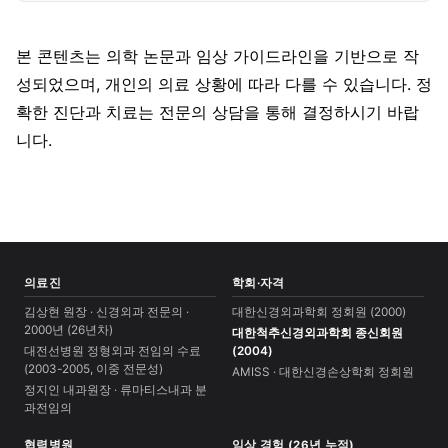
본 콘텐츠는 의학 논문과 임상 가이드라인을 기반으로 작
성되었으며, 개인의 의료 상황에 따라 다를 수 있습니다. 정
확한 진단과 치료는 전문의 상담을 통해 결정하시기 바랍
니다.
의료진
학회·자격
김상현 원장 · 신경외과 전문의 ·
대한신경외과학회 정회원 (2000)
2000년 (26년차)
대한척추신경외과학회 종신회원
대전선병원 정형외과 전임의 수료
(2004)
(2003-2005, 이중 전문성)
AMISS · 대한신경손상학회 정회원
정지인 내과원장 · 류마티스내과 분
과전임의
협력병원
임상 경험 (26년 누적)