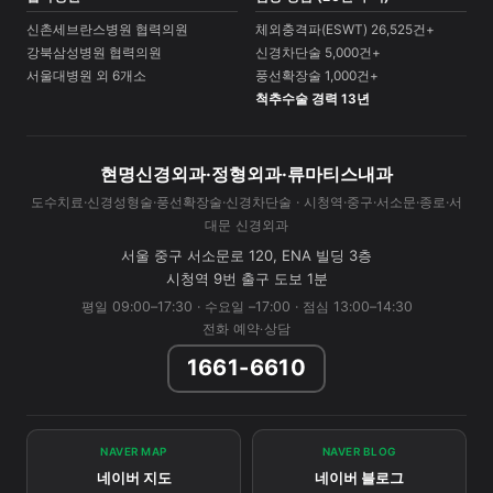
신촌세브란스병원 협력의원
체외충격파(ESWT) 26,525건+
강북삼성병원 협력의원
신경차단술 5,000건+
서울대병원 외 6개소
풍선확장술 1,000건+
척추수술 경력 13년
현명신경외과·정형외과·류마티스내과
도수치료·신경성형술·풍선확장술·신경차단술 · 시청역·중구·서소문·종로·서
대문 신경외과
서울 중구 서소문로 120, ENA 빌딩 3층
시청역 9번 출구 도보 1분
평일 09:00–17:30 · 수요일 –17:00 · 점심 13:00–14:30
전화 예약·상담
1661-6610
NAVER MAP
NAVER BLOG
네이버 지도
네이버 블로그