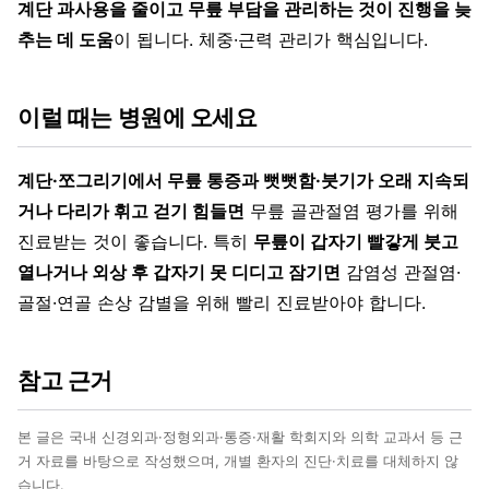
계단 과사용을 줄이고 무릎 부담을 관리하는 것이 진행을 늦
추는 데 도움
이 됩니다. 체중·근력 관리가 핵심입니다.
이럴 때는 병원에 오세요
계단·쪼그리기에서 무릎 통증과 뻣뻣함·붓기가 오래 지속되
거나 다리가 휘고 걷기 힘들면
무릎 골관절염 평가를 위해
진료받는 것이 좋습니다. 특히
무릎이 갑자기 빨갛게 붓고
열나거나 외상 후 갑자기 못 디디고 잠기면
감염성 관절염·
골절·연골 손상 감별을 위해 빨리 진료받아야 합니다.
참고 근거
본 글은 국내 신경외과·정형외과·통증·재활 학회지와 의학 교과서 등 근
거 자료를 바탕으로 작성했으며, 개별 환자의 진단·치료를 대체하지 않
습니다.