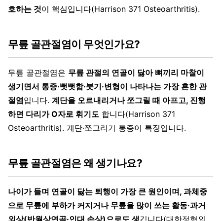
호하는 것
이 핵심입니다(Harrison 371 Osteoarthritis).
무릎 골관절염이 무엇인가요?
무릎 골관절염은
무릎 관절의 연골이 닳아 뼈끼리 마찰이
생기면서 통증·뻣뻣함·붓기·변형이 나타나는 가장 흔한 관
절염
입니다.
계단을 오르내리거나 쪼그릴 때 아프고, 진행
하면 다리가 O자로 휘기도
합니다(Harrison 371
Osteoarthritis). 계단·쪼그리기 통증이 특징입니다.
무릎 골관절염은 왜 생기나요?
나이가 들며 연골이 닳는 퇴행이 가장 큰 원인이며, 과체중
으로 무릎에 부하가 커지거나 무릎을 많이 쓰는 활동·과거
외상(반월상연골·인대 손상)으로도 생
깁니다(대한정형외