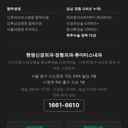
협력병원
임상 경험 (26년 누적)
신촌세브란스병원 협력의원
체외충격파(ESWT) 26,525건+
강북삼성병원 협력의원
신경차단술 5,000건+
서울대병원 외 6개소
풍선확장술 1,000건+
척추수술 경력 13년
현명신경외과·정형외과·류마티스내과
도수치료·신경성형술·풍선확장술·신경차단술 · 시청역·중구·서소문·종로·서
대문 신경외과
서울 중구 서소문로 120, ENA 빌딩 3층
시청역 9번 출구 도보 1분
평일 09:00–17:30 · 수요일 –17:00 · 점심 13:00–14:30
전화 예약·상담
1661-6610
NAVER MAP
NAVER BLOG