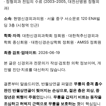
· 정형외과 전임의 수료 (2003–2005, 대전선병원 정형외
과)
소속
: 현명신경외과의원 · 서울 중구 서소문로 120 ENA빌
딩 3층 (시청역 인근)
학회·자격
: 대한신경외과학회 정회원 · 대한척추신경외과
학회 종신회원 · 대한신경손상학회 정회원 · AMISS 정회원
최종 검토·업데이트
: 2026-06-19
본 글은 신경외과 전문의가 작성·검토한 의학 정보이며, 개
인별 진단·치료를 대신하지 않습니다.
결론부터 말씀드리면, 반월상연골 파열은
무릎의 충격 흡수
판인 반월상연골이 찢어지는 손상으로, 젊은 층은 외상, 중
장년은 퇴행이 주원인
입니다.
무릎을 갑자기 비트는 동작을
조심하고 허벅지 근력으로 무릎을 보호하는 것
이 핵심입니