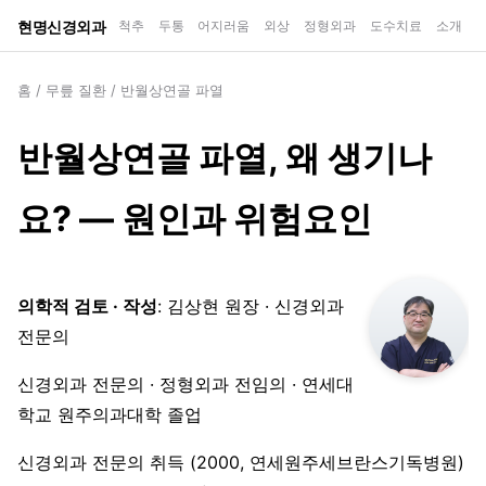
현명신경외과
척추
두통
어지러움
외상
정형외과
도수치료
소개
홈
/
무릎 질환
/
반월상연골 파열
반월상연골 파열, 왜 생기나
요? — 원인과 위험요인
의학적 검토 · 작성
: 김상현 원장 · 신경외과
전문의
신경외과 전문의 · 정형외과 전임의 · 연세대
학교 원주의과대학 졸업
신경외과 전문의 취득 (2000, 연세원주세브란스기독병원)