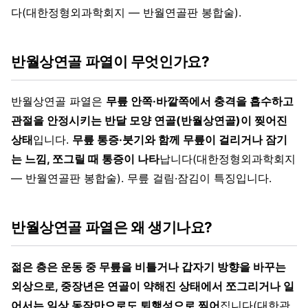
다(대한정형외과학회지 — 반월연골판 봉합술).
반월상연골 파열이 무엇인가요?
반월상연골 파열은
무릎 안쪽·바깥쪽에서 충격을 흡수하고
관절을 안정시키는 반달 모양 연골(반월상연골)이 찢어진
상태
입니다.
무릎 통증·붓기와 함께 무릎이 걸리거나 잠기
는 느낌, 쪼그릴 때 통증이 나타
납니다(대한정형외과학회지
— 반월연골판 봉합술). 무릎 걸림·잠김이 특징입니다.
반월상연골 파열은 왜 생기나요?
젊은 층은 운동 중 무릎을 비틀거나 갑자기 방향을 바꾸는
외상으로, 중장년은 연골이 약해진 상태에서 쪼그리거나 일
어서는 일상 동작만으로도 퇴행성으로 찢어
집니다(대한관