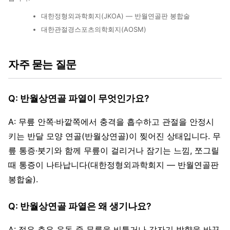
대한정형외과학회지(JKOA) — 반월연골판 봉합술
대한관절경스포츠의학회지(AOSM)
자주 묻는 질문
Q: 반월상연골 파열이 무엇인가요?
A: 무릎 안쪽·바깥쪽에서 충격을 흡수하고 관절을 안정시
키는 반달 모양 연골(반월상연골)이 찢어진 상태입니다. 무
릎 통증·붓기와 함께 무릎이 걸리거나 잠기는 느낌, 쪼그릴
때 통증이 나타납니다(대한정형외과학회지 — 반월연골판
봉합술).
Q: 반월상연골 파열은 왜 생기나요?
A: 젊은 층은 운동 중 무릎을 비틀거나 갑자기 방향을 바꾸