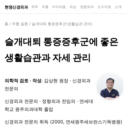
현명신경외과
척추
두통
어지러움
외상
정형외과
도수치료
소개
홈
/
무릎 질환
/
슬개대퇴 통증증후군(생활습관 관리)
슬개대퇴 통증증후군에 좋은
생활습관과 자세 관리
의학적 검토 · 작성
: 김상현 원장 · 신경외과
전문의
신경외과 전문의 · 정형외과 전임의 · 연세대
학교 원주의과대학 졸업
신경외과 전문의 취득 (2000, 연세원주세브란스기독병원)