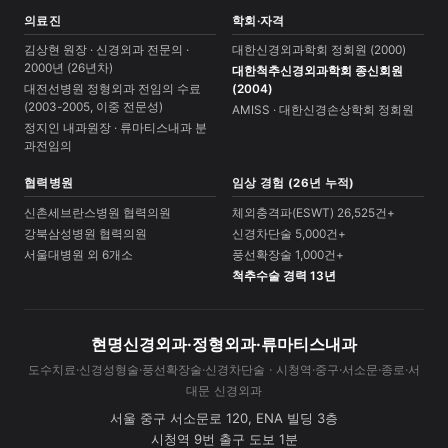
의료진
학회·자격
김상현 원장 · 신경외과 전문의 ·
대한신경외과학회 정회원 (2000)
2000년 (26년차)
대한척추신경외과학회 종신회원
대전선병원 정형외과 전임의 수료
(2004)
(2003-2005, 이중 전문성)
AMISS · 대한신경손상학회 정회원
정지인 내과원장 · 류마티스내과 분
과전임의
협력병원
임상 경험 (26년 누적)
신촌세브란스병원 협력의원
체외충격파(ESWT) 26,525건+
강북삼성병원 협력의원
신경차단술 5,000건+
서울대병원 외 6개소
풍선확장술 1,000건+
척추수술 경력 13년
현명신경외과·정형외과·류마티스내과
도수치료·신경성형술·풍선확장술·신경차단술 · 시청역·중구·서소문·종로·서
대문 신경외과
서울 중구 서소문로 120, ENA 빌딩 3층
시청역 9번 출구 도보 1분