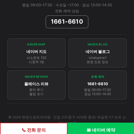
평일 09:00–17:30 · 수요일 –17:00 · 점심 13:00–14:30
전화 예약·상담
1661-6610
NAVER MAP
NAVER BLOG
네이버 지도
네이버 블로그
서소문로 120
totalspine1
시청역 1분
본원 진료 정보
NAVER REVIEW
전화 예약
플레이스 리뷰
1661-6610
환자 후기
평일 09:00–17:30
별점 보기
점심 13:00–14:30
© 2026 현명신경외과의원 · 인접 3구(중구·서대문·종로) 유일한 CT 보유 신
경외과 의원
📞 전화 문의
📅 네이버 예약