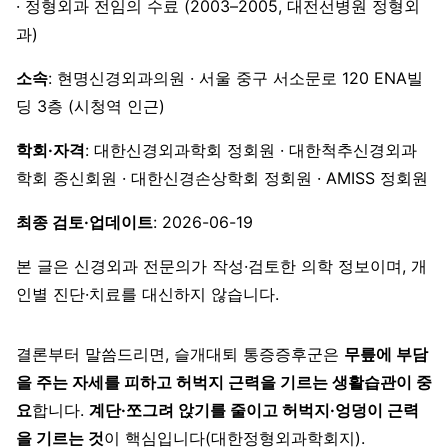
· 정형외과 전임의 수료 (2003–2005, 대전선병원 정형외
과)
소속
: 현명신경외과의원 · 서울 중구 서소문로 120 ENA빌
딩 3층 (시청역 인근)
학회·자격
: 대한신경외과학회 정회원 · 대한척추신경외과
학회 종신회원 · 대한신경손상학회 정회원 · AMISS 정회원
최종 검토·업데이트
: 2026-06-19
본 글은 신경외과 전문의가 작성·검토한 의학 정보이며, 개
인별 진단·치료를 대신하지 않습니다.
결론부터 말씀드리면, 슬개대퇴 통증증후군은
무릎에 부담
을 주는 자세를 피하고 허벅지 근력을 기르는 생활습관이 중
요
합니다.
계단·쪼그려 앉기를 줄이고 허벅지·엉덩이 근력
을 기르는 것
이 핵심입니다(대한정형외과학회지).