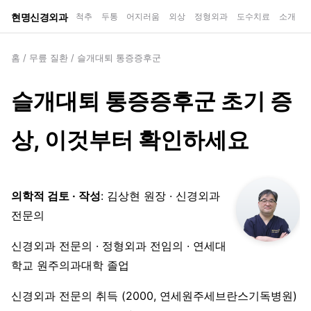
현명신경외과
척추
두통
어지러움
외상
정형외과
도수치료
소개
홈
/
무릎 질환
/
슬개대퇴 통증증후군
슬개대퇴 통증증후군 초기 증
상, 이것부터 확인하세요
의학적 검토 · 작성
: 김상현 원장 · 신경외과
전문의
신경외과 전문의 · 정형외과 전임의 · 연세대
학교 원주의과대학 졸업
신경외과 전문의 취득 (2000, 연세원주세브란스기독병원)