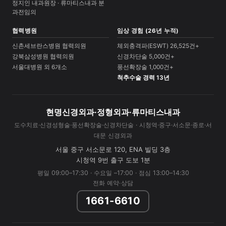
정지인 내과원장 · 류마티스내과 분
과전임의
협력병원
임상 경험 (26년 누적)
신촌세브란스병원 협력의원
체외충격파(ESWT) 26,525건+
강북삼성병원 협력의원
신경차단술 5,000건+
서울대병원 외 6개소
풍선확장술 1,000건+
척추수술 경력 13년
현명신경외과·정형외과·류마티스내과
도수치료·신경성형술·풍선확장술·신경차단술 · 시청역·중구·서소문·종로·서
대문 신경외과
서울 중구 서소문로 120, ENA 빌딩 3층
시청역 9번 출구 도보 1분
평일 09:00–17:30 · 수요일 –17:00 · 점심 13:00–14:30
전화 예약·상담
1661-6610