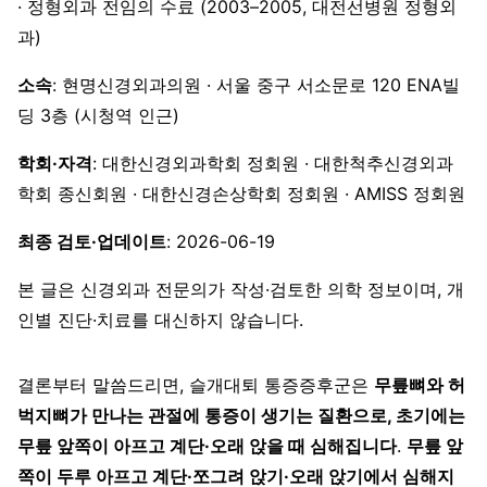
· 정형외과 전임의 수료 (2003–2005, 대전선병원 정형외
과)
소속
: 현명신경외과의원 · 서울 중구 서소문로 120 ENA빌
딩 3층 (시청역 인근)
학회·자격
: 대한신경외과학회 정회원 · 대한척추신경외과
학회 종신회원 · 대한신경손상학회 정회원 · AMISS 정회원
최종 검토·업데이트
: 2026-06-19
본 글은 신경외과 전문의가 작성·검토한 의학 정보이며, 개
인별 진단·치료를 대신하지 않습니다.
결론부터 말씀드리면, 슬개대퇴 통증증후군은
무릎뼈와 허
벅지뼈가 만나는 관절에 통증이 생기는 질환으로, 초기에는
무릎 앞쪽이 아프고 계단·오래 앉을 때 심해집니다
.
무릎 앞
쪽이 두루 아프고 계단·쪼그려 앉기·오래 앉기에서 심해지