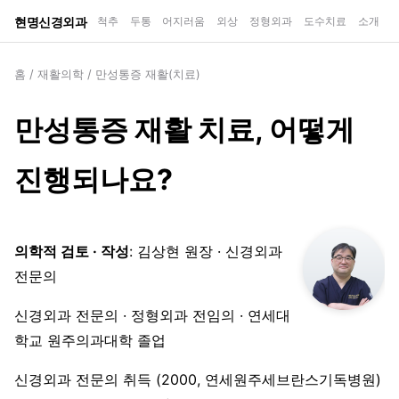
현명신경외과
척추
두통
어지러움
외상
정형외과
도수치료
소개
홈
/
재활의학
/
만성통증 재활(치료)
만성통증 재활 치료, 어떻게
진행되나요?
의학적 검토 · 작성
: 김상현 원장 · 신경외과
전문의
신경외과 전문의 · 정형외과 전임의 · 연세대
학교 원주의과대학 졸업
신경외과 전문의 취득 (2000, 연세원주세브란스기독병원)