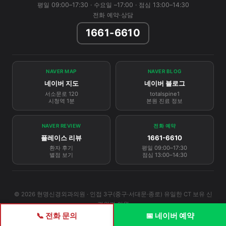
평일 09:00–17:30 · 수요일 –17:00 · 점심 13:00–14:30
전화 예약·상담
1661-6610
NAVER MAP
NAVER BLOG
네이버 지도
네이버 블로그
서소문로 120
totalspine1
시청역 1분
본원 진료 정보
NAVER REVIEW
전화 예약
플레이스 리뷰
1661-6610
환자 후기
평일 09:00–17:30
별점 보기
점심 13:00–14:30
© 2026 현명신경외과의원 · 인접 3구(중구·서대문·종로) 유일한 CT 보유 신
경외과 의원
📞 전화 문의
📅 네이버 예약