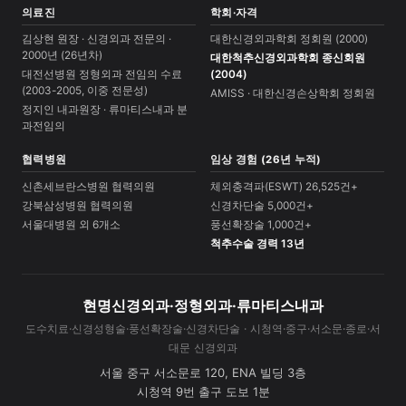
의료진
학회·자격
김상현 원장 · 신경외과 전문의 ·
대한신경외과학회 정회원 (2000)
2000년 (26년차)
대한척추신경외과학회 종신회원
대전선병원 정형외과 전임의 수료
(2004)
(2003-2005, 이중 전문성)
AMISS · 대한신경손상학회 정회원
정지인 내과원장 · 류마티스내과 분
과전임의
협력병원
임상 경험 (26년 누적)
신촌세브란스병원 협력의원
체외충격파(ESWT) 26,525건+
강북삼성병원 협력의원
신경차단술 5,000건+
서울대병원 외 6개소
풍선확장술 1,000건+
척추수술 경력 13년
현명신경외과·정형외과·류마티스내과
도수치료·신경성형술·풍선확장술·신경차단술 · 시청역·중구·서소문·종로·서
대문 신경외과
서울 중구 서소문로 120, ENA 빌딩 3층
시청역 9번 출구 도보 1분