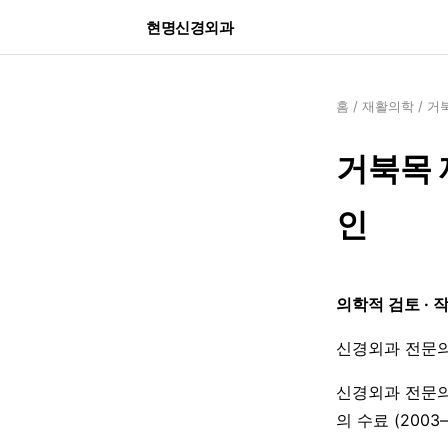
현명신경외과
홈
/
재활의학
/
거
거북목 
인
의학적 검토 · 
신경외과 전문의
신경외과 전문의
의 수료 (200