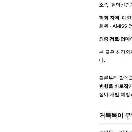
소속
: 현명신경
학회·자격
: 대
회원 · AMISS
최종 검토·업데
본 글은 신경외
다.
결론부터 말씀드
변형을 바로잡기
정이 재발 예방
거북목이 무