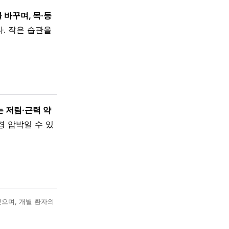
 바꾸며, 목·등
. 작은 습관을
 저림·근력 약
경 압박일 수 있
했으며, 개별 환자의