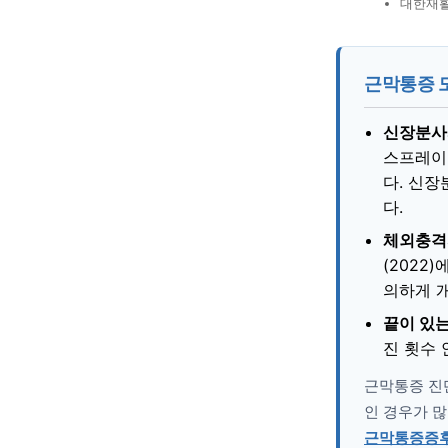
대한재활
근막통증 도
신장분사
스프레이
다. 신
다.
체외충격파
(2022
의하게 
끝이 있
진 횟수 
근막통증 진단
인 경우가 많
근막통증증후