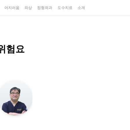
어지러움
외상
정형외과
도수치료
소개
 위험요