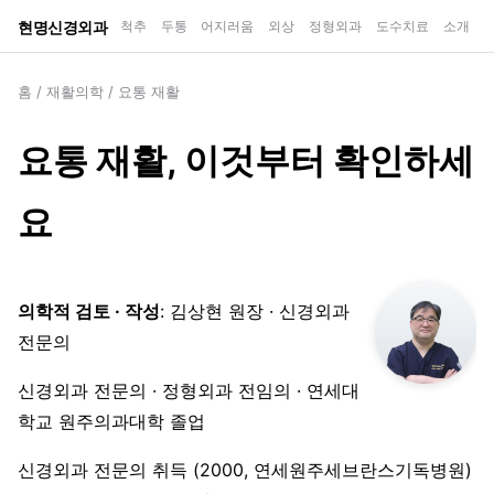
현명신경외과
척추
두통
어지러움
외상
정형외과
도수치료
소개
홈
/
재활의학
/
요통 재활
요통 재활, 이것부터 확인하세
요
의학적 검토 · 작성
: 김상현 원장 · 신경외과
전문의
신경외과 전문의 · 정형외과 전임의 · 연세대
학교 원주의과대학 졸업
신경외과 전문의 취득 (2000, 연세원주세브란스기독병원)