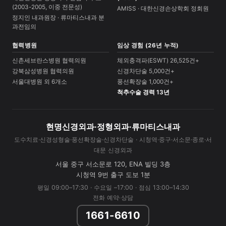
(2003-2005, 이중 전문성)
AMISS · 대한신경손상학회 정회원
정지인 내과원장 · 류마티스내과 분
과전임의
협력병원
임상 경험 (26년 누적)
신촌세브란스병원 협력의원
체외충격파(ESWT) 26,525건+
강북삼성병원 협력의원
신경차단술 5,000건+
서울대병원 외 6개소
풍선확장술 1,000건+
척추수술 경력 13년
현명신경외과·정형외과·류마티스내과
도수치료·신경성형술·풍선확장술·신경차단술 · 시청역·중구·서소문·종로·서
대문 신경외과
서울 중구 서소문로 120, ENA 빌딩 3층
시청역 9번 출구 도보 1분
평일 09:00–17:30 · 수요일 –17:00 · 점심 13:00–14:30
전화 예약·상담
1661-6610