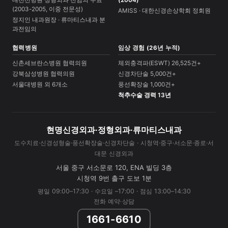
대전선병원 정형외과 전임의 수료
(2004)
(2003-2005, 이중 전문성)
AMISS · 대한신경손상학회 정회원
정지인 내과원장 · 류마티스내과 분
과전임의
협력병원
임상 경험 (26년 누적)
신촌세브란스병원 협력의원
체외충격파(ESWT) 26,525건+
강북삼성병원 협력의원
신경차단술 5,000건+
서울대병원 외 6개소
풍선확장술 1,000건+
척추수술 경력 13년
현명신경외과·정형외과·류마티스내과
도수치료·신경성형술·풍선확장술·신경차단술 · 시청역·중구·서소문·종로·서
대문 신경외과
서울 중구 서소문로 120, ENA 빌딩 3층
시청역 9번 출구 도보 1분
평일 09:00–17:30 · 수요일 –17:00 · 점심 13:00–14:30
전화 예약·상담
1661-6610