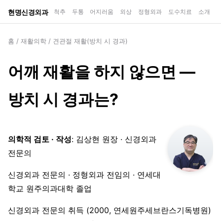
현명신경외과
척추
두통
어지러움
외상
정형외과
도수치료
소개
홈
/
재활의학
/
견관절 재활(방치 시 경과)
어깨 재활을 하지 않으면 —
방치 시 경과는?
의학적 검토 · 작성
: 김상현 원장 · 신경외과
전문의
신경외과 전문의 · 정형외과 전임의 · 연세대
학교 원주의과대학 졸업
신경외과 전문의 취득 (2000, 연세원주세브란스기독병원)