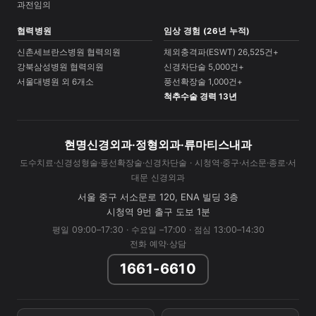
과전임의
협력병원
임상 경험 (26년 누적)
신촌세브란스병원 협력의원
체외충격파(ESWT) 26,525건+
강북삼성병원 협력의원
신경차단술 5,000건+
서울대병원 외 6개소
풍선확장술 1,000건+
척추수술 경력 13년
현명신경외과·정형외과·류마티스내과
도수치료·신경성형술·풍선확장술·신경차단술 · 시청역·중구·서소문·종로·서
대문 신경외과
서울 중구 서소문로 120, ENA 빌딩 3층
시청역 9번 출구 도보 1분
평일 09:00–17:30 · 수요일 –17:00 · 점심 13:00–14:30
전화 예약·상담
1661-6610