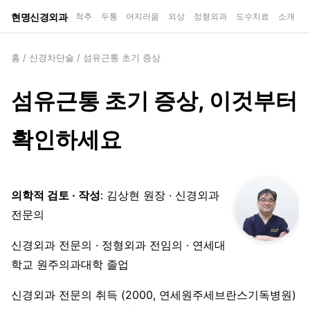
현명신경외과
척추
두통
어지러움
외상
정형외과
도수치료
소개
홈
/
신경차단술
/
섬유근통 초기 증상
섬유근통 초기 증상, 이것부터
확인하세요
의학적 검토 · 작성
: 김상현 원장 · 신경외과
전문의
신경외과 전문의 · 정형외과 전임의 · 연세대
학교 원주의과대학 졸업
신경외과 전문의 취득 (2000, 연세원주세브란스기독병원)