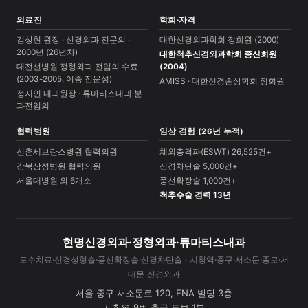
의료진
학회·자격
김상현 원장 · 신경외과 전문의 ·
대한신경외과학회 정회원 (2000)
2000년 (26년차)
대한척추신경외과학회 종신회원
대전선병원 정형외과 전임의 수료
(2004)
(2003-2005, 이중 전문성)
AMISS · 대한신경손상학회 정회원
정지인 내과원장 · 류마티스내과 분
과전임의
협력병원
임상 경험 (26년 누적)
신촌세브란스병원 협력의원
체외충격파(ESWT) 26,525건+
강북삼성병원 협력의원
신경차단술 5,000건+
서울대병원 외 6개소
풍선확장술 1,000건+
척추수술 경력 13년
현명신경외과·정형외과·류마티스내과
도수치료·신경성형술·풍선확장술·신경차단술 · 시청역·중구·서소문·종로·서
대문 신경외과
서울 중구 서소문로 120, ENA 빌딩 3층
시청역 9번 출구 도보 1분