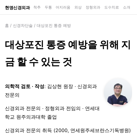
현명신경외과
척추
두통
어지러움
외상
정형외과
도수치료
소개
홈
/
신경차단술
/
대상포진 통증 예방
대상포진 통증 예방을 위해 지
금 할 수 있는 것
의학적 검토 · 작성
: 김상현 원장 · 신경외과
전문의
신경외과 전문의 · 정형외과 전임의 · 연세대
학교 원주의과대학 졸업
신경외과 전문의 취득 (2000, 연세원주세브란스기독병원)