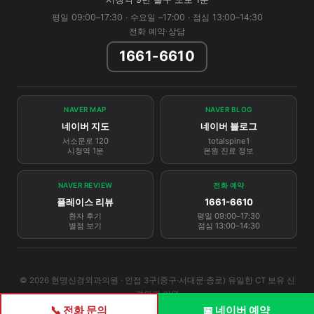
평일 09:00–17:30 · 수요일 –17:00 · 점심 13:00–14:30
전화 예약·상담
1661-6610
NAVER MAP
NAVER BLOG
네이버 지도
네이버 블로그
서소문로 120
totalspine1
시청역 1분
본원 진료 정보
NAVER REVIEW
전화 예약
플레이스 리뷰
1661-6610
환자 후기
평일 09:00–17:30
별점 보기
점심 13:00–14:30
© 2026 현명신경외과의원 · 인접 3구(중구·서대문·종로) 유일한 CT 보유 신
경외과 의원
📞 전화 문의
📅 네이버 예약