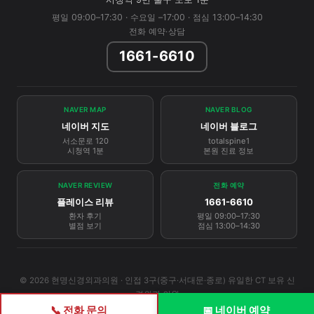
평일 09:00–17:30 · 수요일 –17:00 · 점심 13:00–14:30
전화 예약·상담
1661-6610
NAVER MAP
NAVER BLOG
네이버 지도
네이버 블로그
서소문로 120
totalspine1
시청역 1분
본원 진료 정보
NAVER REVIEW
전화 예약
플레이스 리뷰
1661-6610
환자 후기
평일 09:00–17:30
별점 보기
점심 13:00–14:30
© 2026 현명신경외과의원 · 인접 3구(중구·서대문·종로) 유일한 CT 보유 신
경외과 의원
📞 전화 문의
📅 네이버 예약