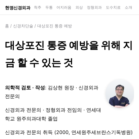
현명신경외과
척추
두통
어지러움
외상
정형외과
도수치료
소개
홈
/
신경차단술
/
대상포진 통증 예방
대상포진 통증 예방을 위해 지
금 할 수 있는 것
의학적 검토 · 작성
: 김상현 원장 · 신경외과
전문의
신경외과 전문의 · 정형외과 전임의 · 연세대
학교 원주의과대학 졸업
신경외과 전문의 취득 (2000, 연세원주세브란스기독병원)