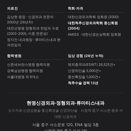
의료진
학회·자격
김상현 원장 · 신경외과 전문의 ·
대한신경외과학회 정회원 (2000)
2000년 (26년차)
대한척추신경외과학회 종신회원
대전선병원 정형외과 전임의 수료
(2004)
(2003-2005, 이중 전문성)
AMISS · 대한신경손상학회 정회원
정지인 내과원장 · 류마티스내과 분
과전임의
협력병원
임상 경험 (26년 누적)
신촌세브란스병원 협력의원
체외충격파(ESWT) 26,525건+
강북삼성병원 협력의원
신경차단술 5,000건+
서울대병원 외 6개소
풍선확장술 1,000건+
척추수술 경력 13년
현명신경외과·정형외과·류마티스내과
도수치료·신경성형술·풍선확장술·신경차단술 · 시청역·중구·서소문·종로·서
대문 신경외과
서울 중구 서소문로 120, ENA 빌딩 3층
시청역 9번 출구 도보 1분