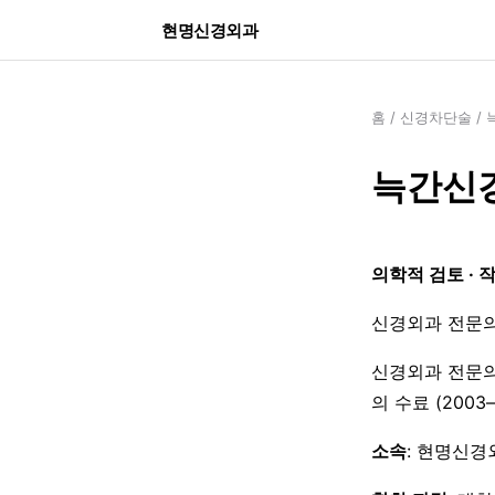
현명신경외과
홈
/
신경차단술
/
늑간신경
의학적 검토 · 
신경외과 전문의
신경외과 전문의
의 수료 (200
소속
: 현명신경