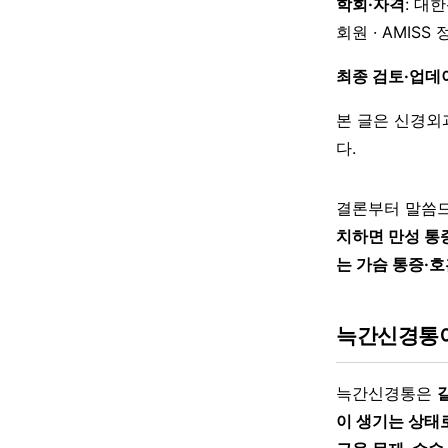
학회·자격
: 대
회원 · AMISS
최종 검토·업데
본 글은 신경외
다.
결론부터 말씀
치하면 만성 통
는 가슴 통증·
늑간신경통
늑간신경통은
이 생기는 상태로