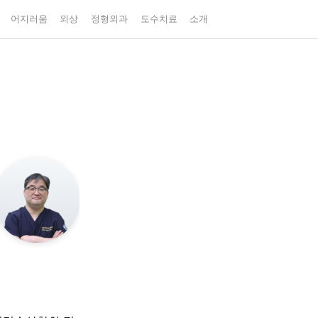
어지러움
외상
정형외과
도수치료
소개