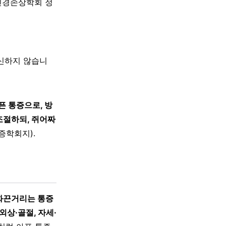
신경손상학회 정
대신하지 않습니
픈 통증으로, 방
조절하되, 쥐어짜
증학회지).
화끈거리는 통증
외상·골절, 자세·