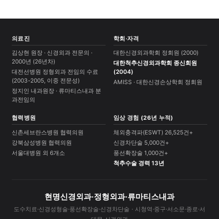
의료진
학회·자격
김상현 원장 · 신경외과 전문의 ·
대한신경외과학회 정회원 (2000)
2000년 (26년차)
대한척추신경외과학회 종신회원
대전선병원 정형외과 전임의 수료
(2004)
(2003-2005, 이중 전문성)
AMISS · 대한신경손상학회 정회원
정지인 내과원장 · 류마티스내과 분
과전임의
협력병원
임상 경험 (26년 누적)
신촌세브란스병원 협력의원
체외충격파(ESWT) 26,525건+
강북삼성병원 협력의원
신경차단술 5,000건+
서울대병원 외 6개소
풍선확장술 1,000건+
척추수술 경력 13년
현명신경외과·정형외과·류마티스내과
도수치료·신경성형술·풍선확장술·신경차단술 · 시청역·중구·서소문·종로·서