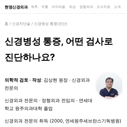
현명신경외과
척추
두통
어지러움
외상
정형외과
도수치료
소개
홈
/
신경차단술
/
신경병성 통증(진단)
신경병성 통증, 어떤 검사로
진단하나요?
의학적 검토 · 작성
: 김상현 원장 · 신경외과
전문의
신경외과 전문의 · 정형외과 전임의 · 연세대
학교 원주의과대학 졸업
신경외과 전문의 취득 (2000, 연세원주세브란스기독병원)