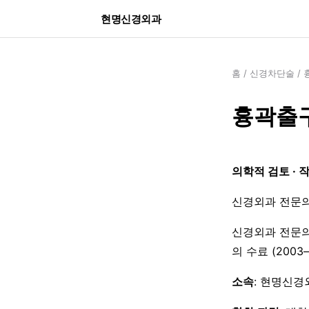
현명신경외과
홈
/
신경차단술
/
흉곽출
의학적 검토 · 
신경외과 전문의
신경외과 전문의
의 수료 (200
소속
: 현명신경