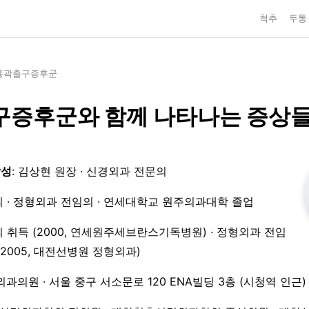
척추
두통
흉곽출구증후군
구증후군와 함께 나타나는 증상
작성
: 김상현 원장 · 신경외과 전문의
 · 정형외과 전임의 · 연세대학교 원주의과대학 졸업
 취득 (2000, 연세원주세브란스기독병원) · 정형외과 전임
3–2005, 대전선병원 정형외과)
외과의원 · 서울 중구 서소문로 120 ENA빌딩 3층 (시청역 인근)