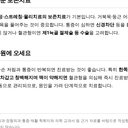
부분 보존치료
정·스트레칭·물리치료의 보존치료
가 기본입니다. 거북목·둥근 
근육을 풀어주는 것이 중요합니다. 통증이 심하면
신경차단
등을 
지 않거나 혈관형이면
제1늑골 절제술 등 수술
을 고려합니다.
병원에 오세요
팔·손 저림과 통증이 반복되면 진료받는 것이 좋습니다. 특히
한쪽
이 차갑고 창백해지며 맥이 약해지면
혈관형을 의심해 즉시 진료받
동으로 관리되므로, 원인을 가려 단계적으로 치료합니다.
외과·정형외과·통증·재활 학회지와 의학 교과서 등 근거 자료를 바탕으로 작성
지 않습니다.