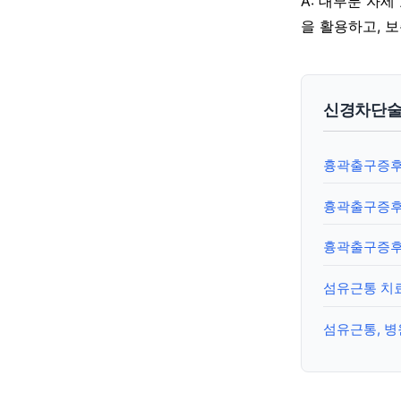
A: 대부분 자
을 활용하고, 
신경차단술
흉곽출구증후군
흉곽출구증후
흉곽출구증후
섬유근통 치
섬유근통, 병