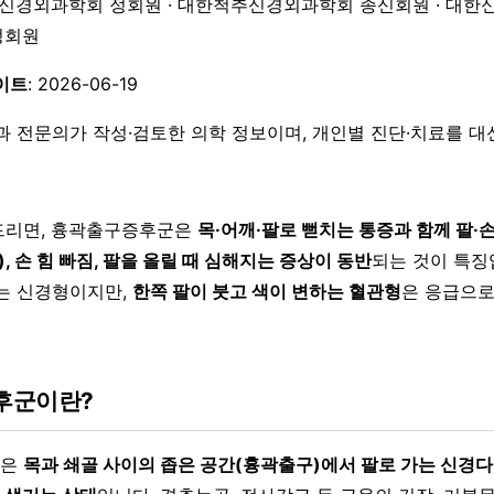
한신경외과학회 정회원 · 대한척추신경외과학회 종신회원 · 대한
 정회원
이트
: 2026-06-19
과 전문의가 작성·검토한 의학 정보이며, 개인별 진단·치료를 
드리면, 흉곽출구증후군은
목·어깨·팔로 뻗치는 통증과 함께 팔·
), 손 힘 빠짐, 팔을 올릴 때 심해지는 증상이 동반
되는 것이 특징
는 신경형이지만,
한쪽 팔이 붓고 색이 변하는 혈관형
은 응급으로
후군이란?
군은
목과 쇄골 사이의 좁은 공간(흉곽출구)에서 팔로 가는 신경