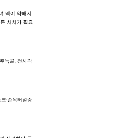
지며 맥이 약해지
빠른 처치가 필요
경추늑골, 전사각
목디스크·손목터널증