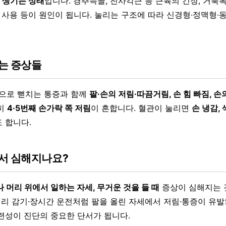
려 생기는 상태
입니다. 경추늑골, 전사각근 등 근육의 긴장, 거북목
팔 사용 등이 원인이 됩니다. 눌리는 구조에 따라 신경형·정맥형
는 증상들
쪽으로 뻗치는 통증과 함께
팔·손의 저림·따끔거림, 손 힘 빠짐, 손
히
4·5번째 손가락 쪽 저림
이 흔합니다. 혈관이 눌리면
손 냉감, 
 합니다.
서 심해지나요?
 머리 위에서 일하는 자세, 무거운 것을 들 때
증상이 심해지는 
·머리 감기·장시간 운전처럼 팔을 올린 자세에서 저림·통증이 유발
련성이 진단의 중요한 단서가 됩니다.