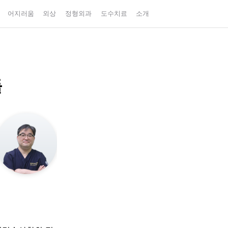
어지러움
외상
정형외과
도수치료
소개
들