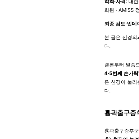
학회·자격
: 대
회원 · AMISS
최종 검토·업데
본 글은 신경외
다.
결론부터 말씀
4·5번째 손가락
은 신경이 눌리
다.
흉곽출구증
흉곽출구증후