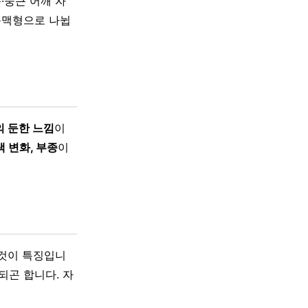
·둥근 어깨 자
·동맥형으로 나뉩
의 둔한 느낌
이
색 변화, 부종
이
것이 특징입니
되곤 합니다. 자