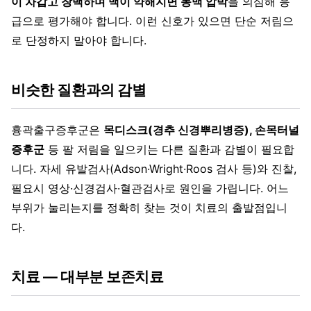
이 차갑고 창백하며 맥이 약해지면 동맥 압박
을 의심해 응
급으로 평가해야 합니다. 이런 신호가 있으면 단순 저림으
로 단정하지 말아야 합니다.
비슷한 질환과의 감별
흉곽출구증후군은
목디스크(경추 신경뿌리병증), 손목터널
증후군
등 팔 저림을 일으키는 다른 질환과 감별이 필요합
니다. 자세 유발검사(Adson·Wright·Roos 검사 등)와 진찰,
필요시 영상·신경검사·혈관검사로 원인을 가립니다. 어느
부위가 눌리는지를 정확히 찾는 것이 치료의 출발점입니
다.
치료 — 대부분 보존치료