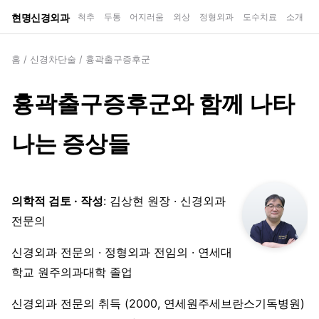
현명신경외과
척추
두통
어지러움
외상
정형외과
도수치료
소개
홈
/
신경차단술
/
흉곽출구증후군
흉곽출구증후군와 함께 나타
나는 증상들
의학적 검토 · 작성
: 김상현 원장 · 신경외과
전문의
신경외과 전문의 · 정형외과 전임의 · 연세대
학교 원주의과대학 졸업
신경외과 전문의 취득 (2000, 연세원주세브란스기독병원)