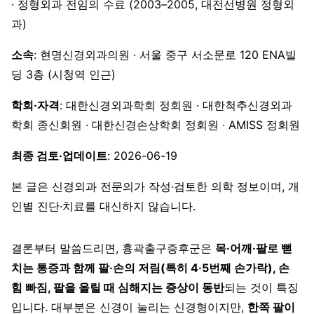
· 정형외과 전임의 수료 (2003–2005, 대전선병원 정형외
과)
소속
: 현명신경외과의원 · 서울 중구 서소문로 120 ENA빌
딩 3층 (시청역 인근)
학회·자격
: 대한신경외과학회 정회원 · 대한척추신경외과
학회 종신회원 · 대한신경손상학회 정회원 · AMISS 정회원
최종 검토·업데이트
: 2026-06-19
본 글은 신경외과 전문의가 작성·검토한 의학 정보이며, 개
인별 진단·치료를 대신하지 않습니다.
결론부터 말씀드리면, 흉곽출구증후군은
목·어깨·팔로 뻗
치는 통증과 함께 팔·손의 저림(특히 4·5번째 손가락), 손
힘 빠짐, 팔을 올릴 때 심해지는 증상이 동반
되는 것이 특징
입니다. 대부분은 신경이 눌리는 신경형이지만,
한쪽 팔이