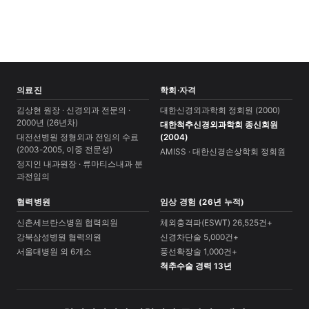
의료진
학회·자격
김상현 원장 · 신경외과 전문의 ·
대한신경외과학회 정회원 (2000)
2000년 (26년차)
대한척추신경외과학회 종신회원
대전선병원 정형외과 전임의 수료
(2004)
(2003-2005, 이중 전문성)
AMISS · 대한신경손상학회 정회원
정지인 내과원장 · 류마티스내과 분
과전임의
협력병원
임상 경험 (26년 누적)
신촌세브란스병원 협력의원
체외충격파(ESWT) 26,525건+
강북삼성병원 협력의원
신경차단술 5,000건+
서울대병원 외 6개소
풍선확장술 1,000건+
척추수술 경력 13년