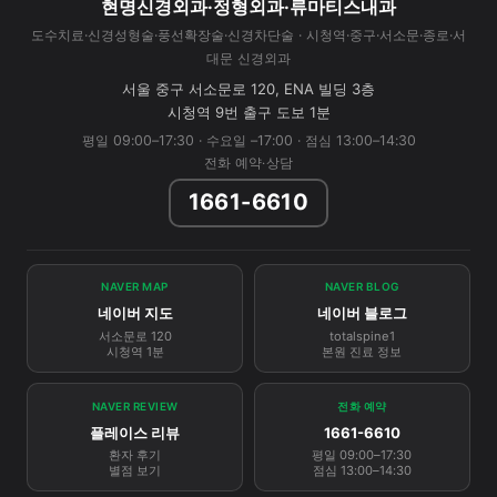
현명신경외과·정형외과·류마티스내과
도수치료·신경성형술·풍선확장술·신경차단술 · 시청역·중구·서소문·종로·서
대문 신경외과
서울 중구 서소문로 120, ENA 빌딩 3층
시청역 9번 출구 도보 1분
평일 09:00–17:30 · 수요일 –17:00 · 점심 13:00–14:30
전화 예약·상담
1661-6610
NAVER MAP
NAVER BLOG
네이버 지도
네이버 블로그
서소문로 120
totalspine1
시청역 1분
본원 진료 정보
NAVER REVIEW
전화 예약
플레이스 리뷰
1661-6610
환자 후기
평일 09:00–17:30
별점 보기
점심 13:00–14:30