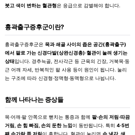
붓고 색이 변하는 혈관형
은 응급으로 감별해야 합니다.
흉곽출구증후군이란?
흉곽출구증후군은
목과 쇄골 사이의 좁은 공간(흉곽출구)
에서 팔로 가는 신경다발(상완신경총)·혈관이 눌려 생기는
상태
입니다. 경추늑골, 전사각근 등 근육의 긴장, 거북목·둥
근 어깨 자세, 반복적인 팔 사용 등이 원인이 됩니다. 눌리
는 구조에 따라 신경형·정맥형·동맥형으로 나뉩니다.
함께 나타나는 증상들
목·어깨·팔 안쪽으로 뻗치는 통증과 함께
팔·손의 저림·따끔
거림, 손 힘 빠짐, 손의 둔한 느낌
이 동반됩니다. 특히
4·5번
째 손가락 쪽 저림
이 흔합니다. 혈관이 눌리면
손 냉감, 색