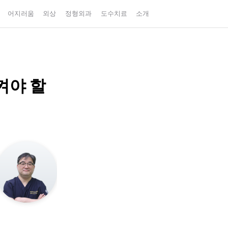
어지러움
외상
정형외과
도수치료
소개
켜야 할