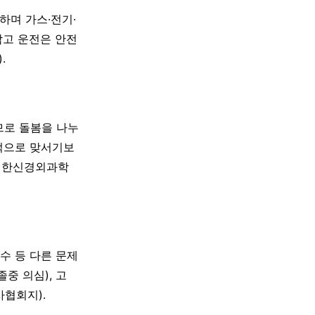
하며 가스·전기·
막고 운전은 안전
.
므로 돌봄을 나누
적으로 맞서기보
(대한신경외과학
수 등 다른 문제
중 의심), 고
협회지).