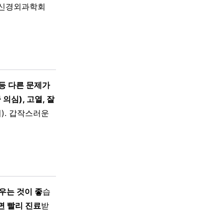
신경외과학회
등 다른 문제가
심), 고열, 잘
). 갑작스러운
우는 것이 좋
습
면 빨리 진료
받