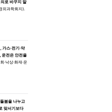
임의로 바꾸지 말
경외과학회지).
 가스·전기·약
, 운전은 안전을
회·낙상·화재·운
 돌봄을 나누고
로 맞서기보다