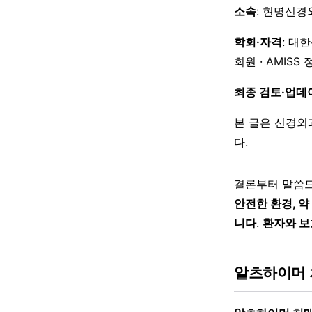
소속
: 현명신경
학회·자격
: 대
회원 · AMISS
최종 검토·업데
본 글은 신경외
다.
결론부터 말씀
안전한 환경, 약
니다
.
환자와 보
알츠하이머 