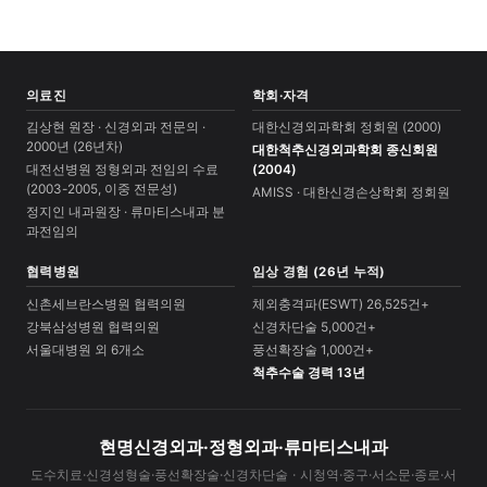
의료진
학회·자격
김상현 원장 · 신경외과 전문의 ·
대한신경외과학회 정회원 (2000)
2000년 (26년차)
대한척추신경외과학회 종신회원
대전선병원 정형외과 전임의 수료
(2004)
(2003-2005, 이중 전문성)
AMISS · 대한신경손상학회 정회원
정지인 내과원장 · 류마티스내과 분
과전임의
협력병원
임상 경험 (26년 누적)
신촌세브란스병원 협력의원
체외충격파(ESWT) 26,525건+
강북삼성병원 협력의원
신경차단술 5,000건+
서울대병원 외 6개소
풍선확장술 1,000건+
척추수술 경력 13년
현명신경외과·정형외과·류마티스내과
도수치료·신경성형술·풍선확장술·신경차단술 · 시청역·중구·서소문·종로·서