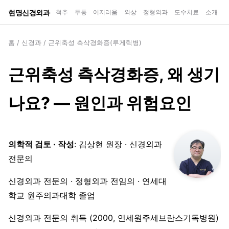
현명신경외과
척추
두통
어지러움
외상
정형외과
도수치료
소개
홈
/
신경과
/
근위축성 측삭경화증(루게릭병)
근위축성 측삭경화증, 왜 생기
나요? — 원인과 위험요인
의학적 검토 · 작성
: 김상현 원장 · 신경외과
전문의
신경외과 전문의 · 정형외과 전임의 · 연세대
학교 원주의과대학 졸업
신경외과 전문의 취득 (2000, 연세원주세브란스기독병원)