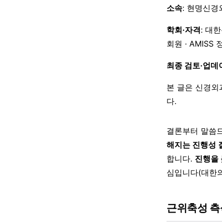
소속
: 현명신경
학회·자격
: 대
회원 · AMISS
최종 검토·업데
본 글은 신경외
다.
결론부터 말씀드
해지는 진행성 
합니다.
진행을 
심입니다(대한의
근위축성 측