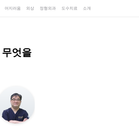
어지러움
외상
정형외과
도수치료
소개
 무엇을