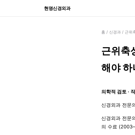
현명신경외과
홈
/
신경과
/
근위축
근위축성
해야 하
의학적 검토 · 
신경외과 전문의
신경외과 전문의
의 수료 (200