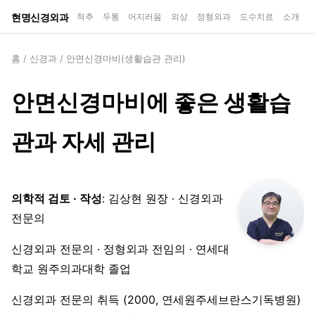
현명신경외과
척추
두통
어지러움
외상
정형외과
도수치료
소개
홈
/
신경과
/
안면신경마비(생활습관 관리)
안면신경마비에 좋은 생활습
관과 자세 관리
의학적 검토 · 작성
: 김상현 원장 · 신경외과
전문의
신경외과 전문의 · 정형외과 전임의 · 연세대
학교 원주의과대학 졸업
신경외과 전문의 취득 (2000, 연세원주세브란스기독병원)