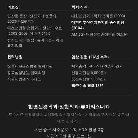
의료진
학회·자격
김상현 원장 · 신경외과 전문의 ·
대한신경외과학회 정회원 (2000)
2000년 (26년차)
대한척추신경외과학회 종신회원
대전선병원 정형외과 전임의 수료
(2004)
(2003-2005, 이중 전문성)
AMISS · 대한신경손상학회 정회원
정지인 내과원장 · 류마티스내과 분
과전임의
협력병원
임상 경험 (26년 누적)
신촌세브란스병원 협력의원
체외충격파(ESWT) 26,525건+
강북삼성병원 협력의원
신경차단술 5,000건+
서울대병원 외 6개소
풍선확장술 1,000건+
척추수술 경력 13년
현명신경외과·정형외과·류마티스내과
도수치료·신경성형술·풍선확장술·신경차단술 · 시청역·중구·서소문·종로·서
대문 신경외과
서울 중구 서소문로 120, ENA 빌딩 3층
시청역 9번 출구 도보 1분