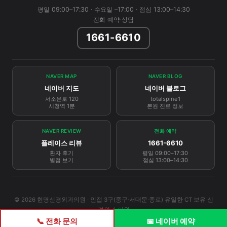
평일 09:00–17:30 · 수요일 –17:00 · 점심 13:00–14:30
전화 예약·상담
1661-6610
NAVER MAP
NAVER BLOG
네이버 지도
네이버 블로그
서소문로 120
totalspine1
시청역 1분
본원 진료 정보
NAVER REVIEW
전화 예약
플레이스 리뷰
1661-6610
환자 후기
평일 09:00–17:30
별점 보기
점심 13:00–14:30
© 2026 현명신경외과의원 · 인접 3구(중구·서대문·종로) 유일한 CT 보유 신
경외과 의원
📞 전화 문의
📅 네이버 예약