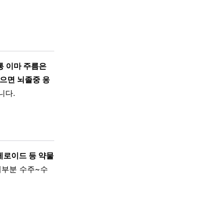
통 이마 주름은
있으면 뇌졸중 응
니다.
테로이드 등 약물
대부분 수주~수