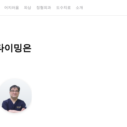
어지러움
외상
정형외과
도수치료
소개
 타이밍은