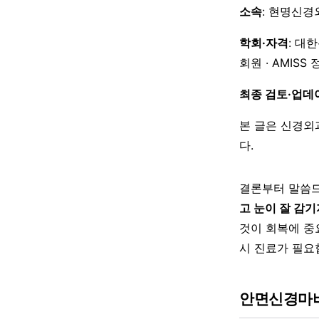
소속
: 현명신경
학회·자격
: 대
회원 · AMISS
최종 검토·업데
본 글은 신경외
다.
결론부터 말씀드
고 눈이 잘 감기
것이 회복에 중
시 진료가 필요
안면신경마비