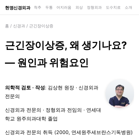
현명신경외과
척추
두통
어지러움
외상
정형외과
도수치료
소개
홈
/
신경과
/
근긴장이상증
근긴장이상증, 왜 생기나요?
— 원인과 위험요인
의학적 검토 · 작성
: 김상현 원장 · 신경외과
전문의
신경외과 전문의 · 정형외과 전임의 · 연세대
학교 원주의과대학 졸업
신경외과 전문의 취득 (2000, 연세원주세브란스기독병원)