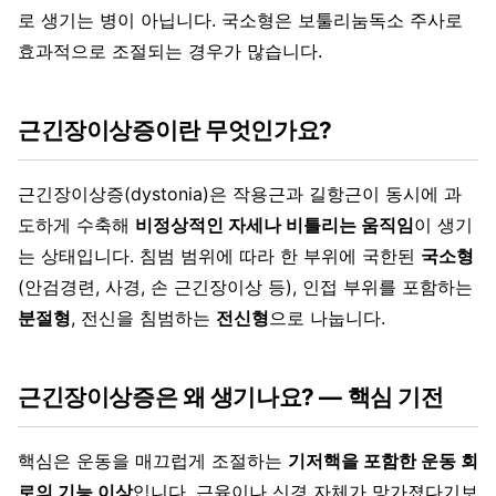
로 생기는 병이 아닙니다. 국소형은 보툴리눔독소 주사로
효과적으로 조절되는 경우가 많습니다.
근긴장이상증이란 무엇인가요?
근긴장이상증(dystonia)은 작용근과 길항근이 동시에 과
도하게 수축해
비정상적인 자세나 비틀리는 움직임
이 생기
는 상태입니다. 침범 범위에 따라 한 부위에 국한된
국소형
(안검경련, 사경, 손 근긴장이상 등), 인접 부위를 포함하는
분절형
, 전신을 침범하는
전신형
으로 나눕니다.
근긴장이상증은 왜 생기나요? — 핵심 기전
핵심은 운동을 매끄럽게 조절하는
기저핵을 포함한 운동 회
로의 기능 이상
입니다. 근육이나 신경 자체가 망가졌다기보