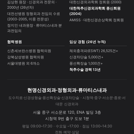
김상현 원장 · 신경외과 전문의 ·
대한신경외과학회 정회원 (2000)
2000년 (26년차)
대한척추신경외과학회 종신회원
대전선병원 정형외과 전임의 수료
(2004)
(2003-2005, 이중 전문성)
AMISS · 대한신경손상학회 정회원
정지인 내과원장 · 류마티스내과 분
과전임의
협력병원
임상 경험 (26년 누적)
신촌세브란스병원 협력의원
체외충격파(ESWT) 26,525건+
강북삼성병원 협력의원
신경차단술 5,000건+
서울대병원 외 6개소
풍선확장술 1,000건+
척추수술 경력 13년
현명신경외과·정형외과·류마티스내과
도수치료·신경성형술·풍선확장술·신경차단술 · 시청역·중구·서소문·종로·서
대문 신경외과
서울 중구 서소문로 120, ENA 빌딩 3층
시청역 9번 출구 도보 1분
평일 09:00–17:30 · 수요일 –17:00 · 점심 13:00–14:30
전화 예약·상담