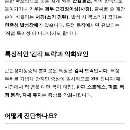
흔한 국소형으로 눈을 감게 되는
안검경련
, 목이 한쪽으로
돌아가거나 기우는
경부 근긴장이상(사경)
, 글씨를 쓸 때만
손이 비틀리는
서경(쓰기 경련)
, 발성 시 목소리가 끊기는
연축성 발성장애
가 있습니다. 특정 동작에서만 유발되는
'작업 특이성'이 나타나기도 합니다.
특징적인 '감각 트릭'과 악화요인
근긴장이상증의 흥미로운 특징은
감각 트릭
입니다. 특정
부위를 가볍게 만지면 증상이 일시적으로 완화됩니다(예:
사경에서 턱·뺨을 대면 목이 펴짐). 한편
스트레스, 피로, 특
정 동작, 자세 유지
는 증상을 악화시킵니다.
어떻게 진단하나요?