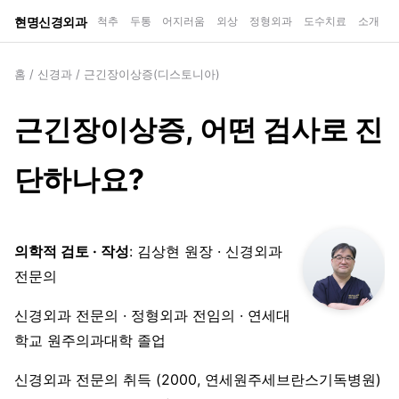
현명신경외과
척추
두통
어지러움
외상
정형외과
도수치료
소개
홈
/
신경과
/
근긴장이상증(디스토니아)
근긴장이상증, 어떤 검사로 진
단하나요?
의학적 검토 · 작성
: 김상현 원장 · 신경외과
전문의
신경외과 전문의 · 정형외과 전임의 · 연세대
학교 원주의과대학 졸업
신경외과 전문의 취득 (2000, 연세원주세브란스기독병원)