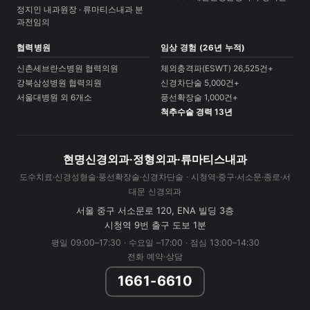
정지인 내과원장 · 류마티스내과 분
과전임의
협력병원
임상 경험 (26년 누적)
신촌세브란스병원 협력의원
체외충격파(ESWT) 26,525건+
강북삼성병원 협력의원
신경차단술 5,000건+
서울대병원 외 6개소
풍선확장술 1,000건+
척추수술 경력 13년
현명신경외과·정형외과·류마티스내과
도수치료·신경성형술·풍선확장술·신경차단술 · 시청역·중구·서소문·종로·서
대문 신경외과
서울 중구 서소문로 120, ENA 빌딩 3층
시청역 9번 출구 도보 1분
평일 09:00–17:30 · 수요일 –17:00 · 점심 13:00–14:30
전화 예약·상담
1661-6610