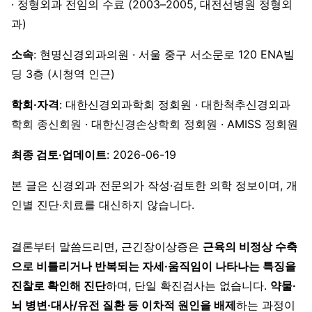
· 정형외과 전임의 수료 (2003–2005, 대전선병원 정형외
과)
소속
: 현명신경외과의원 · 서울 중구 서소문로 120 ENA빌
딩 3층 (시청역 인근)
학회·자격
: 대한신경외과학회 정회원 · 대한척추신경외과
학회 종신회원 · 대한신경손상학회 정회원 · AMISS 정회원
최종 검토·업데이트
: 2026-06-19
본 글은 신경외과 전문의가 작성·검토한 의학 정보이며, 개
인별 진단·치료를 대신하지 않습니다.
결론부터 말씀드리면, 근긴장이상증은
근육의 비정상 수축
으로 비틀리거나 반복되는 자세·움직임이 나타나는 특징을
진찰로 확인해 진단
하며, 단일 확진검사는 없습니다.
약물·
뇌 병변·대사/유전 질환 등 이차적 원인을 배제
하는 과정이