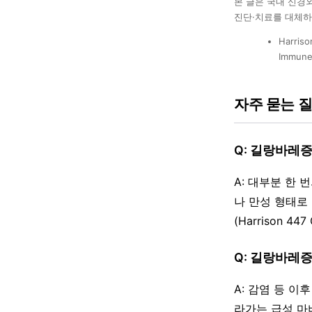
본 글은 국내 신경
진단·치료를 대체하
Harriso
Immune
자주 묻는 
Q: 길랑바레
A: 대부분 한
나 만성 형태로
(Harrison 447 
Q: 길랑바레
A: 감염 등 
라가는 급성 마