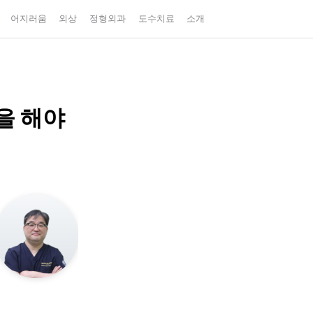
어지러움
외상
정형외과
도수치료
소개
을 해야