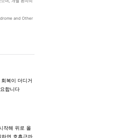
했으며, 개별 환자의
Syndrome and Other
는 회복이 더디거
중요합니다
시작해 위로 올
심하면 호흡근까