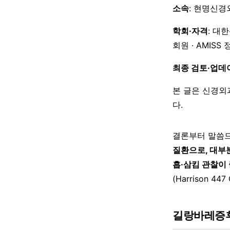
소속
: 현명신경
학회·자격
: 대
회원 · AMISS
최종 검토·업데
본 글은 신경외
다.
결론부터 말씀
질환으로, 대부
흡·삼킴 관찰이
(Harrison 447 
길랑바레증