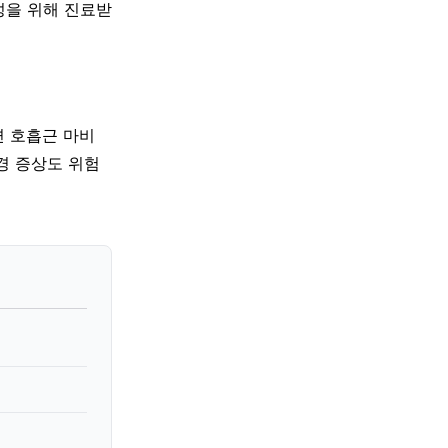
성을 위해 진료받
면 호흡근 마비
경 증상도 위험