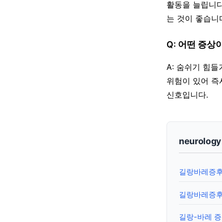
활동을 늘립니다
는 것이 좋습니
Q: 어떤 증상
A: 숨쉬기 힘
위험이 있어 즉
신호입니다.
neurolog
길랑바레증후군
길랑바레증후
길랑-바레 증