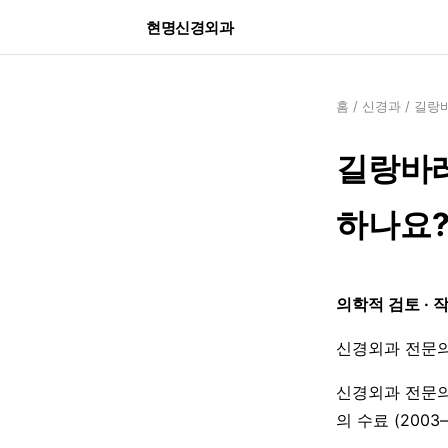
현명신경외과
홈
/
신경과
/
길랑바
길랑바레
하나요
의학적 검토 · 
신경외과 전문의
신경외과 전문의
의 수료 (200