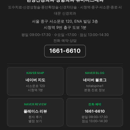
도수치료·신경성형술·풍선확장술·신경차단술 · 시청역·중구·서소문·종로·서
대문 신경외과
서울 중구 서소문로 120, ENA 빌딩 3층
시청역 9번 출구 도보 1분
평일 09:00–17:30 · 수요일 –17:00 · 점심 13:00–14:30
전화 예약·상담
1661-6610
NAVER MAP
NAVER BLOG
네이버 지도
네이버 블로그
서소문로 120
totalspine1
시청역 1분
본원 진료 정보
NAVER REVIEW
전화 예약
플레이스 리뷰
1661-6610
환자 후기
평일 09:00–17:30
별점 보기
점심 13:00–14:30