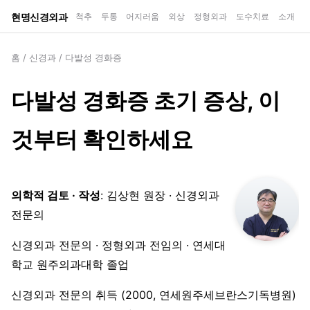
현명신경외과
척추
두통
어지러움
외상
정형외과
도수치료
소개
홈
/
신경과
/
다발성 경화증
다발성 경화증 초기 증상, 이
것부터 확인하세요
의학적 검토 · 작성
: 김상현 원장 · 신경외과
전문의
신경외과 전문의 · 정형외과 전임의 · 연세대
학교 원주의과대학 졸업
신경외과 전문의 취득 (2000, 연세원주세브란스기독병원)