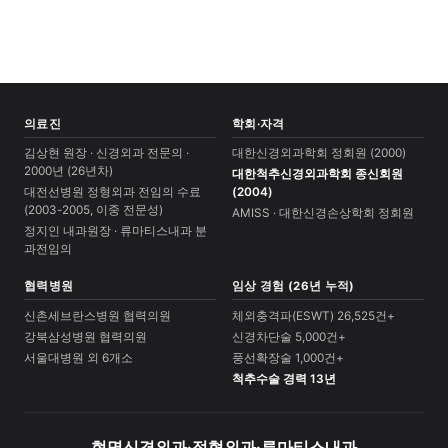
의료진
학회·자격
김상현 원장 · 신경외과 전문의 ·
대한신경외과학회 정회원 (2000)
2000년 (26년차)
대한척추신경외과학회 종신회원
대전선병원 정형외과 전임의 수료
(2004)
(2003-2005, 이중 전문성)
AMISS · 대한신경손상학회 정회원
정지인 내과원장 · 류마티스내과 분
과전임의
협력병원
임상 경험 (26년 누적)
신촌세브란스병원 협력의원
체외충격파(ESWT) 26,525건+
강북삼성병원 협력의원
신경차단술 5,000건+
서울대병원 외 6개소
풍선확장술 1,000건+
척추수술 경력 13년
현명신경외과·정형외과·류마티스내과