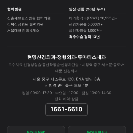
협력병원
임상 경험 (26년 누적)
신촌세브란스병원 협력의원
체외충격파(ESWT) 26,525건+
강북삼성병원 협력의원
신경차단술 5,000건+
서울대병원 외 6개소
풍선확장술 1,000건+
척추수술 경력 13년
현명신경외과·정형외과·류마티스내과
도수치료·신경성형술·풍선확장술·신경차단술 · 시청역·중구·서소문·종로·서
대문 신경외과
서울 중구 서소문로 120, ENA 빌딩 3층
시청역 9번 출구 도보 1분
평일 09:00–17:30 · 수요일 –17:00 · 점심 13:00–14:30
전화 예약·상담
1661-6610
NAVER MAP
NAVER BLOG