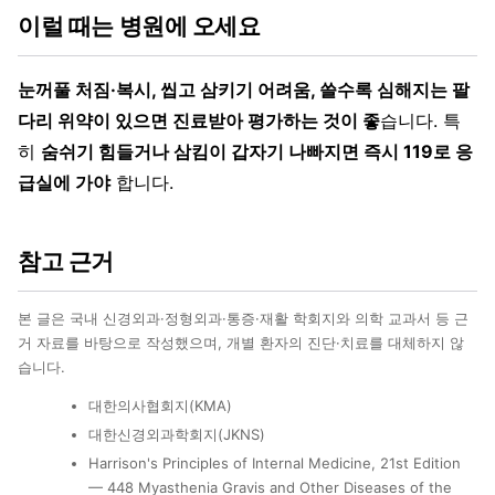
이럴 때는 병원에 오세요
눈꺼풀 처짐·복시, 씹고 삼키기 어려움, 쓸수록 심해지는 팔
다리 위약이 있으면 진료받아 평가하는 것이 좋
습니다. 특
히
숨쉬기 힘들거나 삼킴이 갑자기 나빠지면 즉시 119로 응
급실에 가야
합니다.
참고 근거
본 글은 국내 신경외과·정형외과·통증·재활 학회지와 의학 교과서 등 근
거 자료를 바탕으로 작성했으며, 개별 환자의 진단·치료를 대체하지 않
습니다.
대한의사협회지(KMA)
대한신경외과학회지(JKNS)
Harrison's Principles of Internal Medicine, 21st Edition
— 448 Myasthenia Gravis and Other Diseases of the