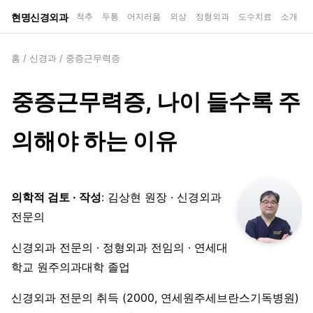
현명신경외과
척추
두통
어지러움
외상
정형외과
도수치료
소개
홈
/
신경과
/
중증근무력증
중증근무력증, 나이 들수록 주
의해야 하는 이유
의학적 검토 · 작성
: 김상현 원장 · 신경외과
전문의
신경외과 전문의 · 정형외과 전임의 · 연세대
학교 원주의과대학 졸업
신경외과 전문의 취득 (2000, 연세원주세브란스기독병원)