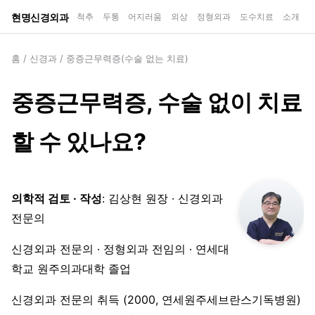
현명신경외과
척추
두통
어지러움
외상
정형외과
도수치료
소개
홈
/
신경과
/
중증근무력증(수술 없는 치료)
중증근무력증, 수술 없이 치료
할 수 있나요?
의학적 검토 · 작성
: 김상현 원장 · 신경외과
전문의
신경외과 전문의 · 정형외과 전임의 · 연세대
학교 원주의과대학 졸업
신경외과 전문의 취득 (2000, 연세원주세브란스기독병원)