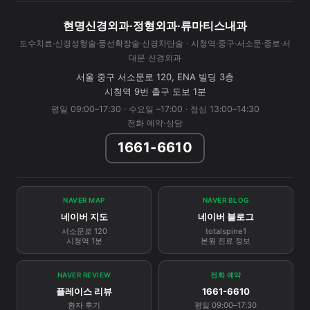
현명신경외과·정형외과·류마티스내과
도수치료·신경성형술·풍선확장술·신경차단술 · 시청역·중구·서소문·종로·서
대문 신경외과
서울 중구 서소문로 120, ENA 빌딩 3층
시청역 9번 출구 도보 1분
평일 09:00–17:30 · 수요일 –17:00 · 점심 13:00–14:30
전화 예약·상담
1661-6610
NAVER MAP
NAVER BLOG
네이버 지도
네이버 블로그
서소문로 120
totalspine1
시청역 1분
본원 진료 정보
NAVER REVIEW
전화 예약
플레이스 리뷰
1661-6610
환자 후기
평일 09:00–17:30