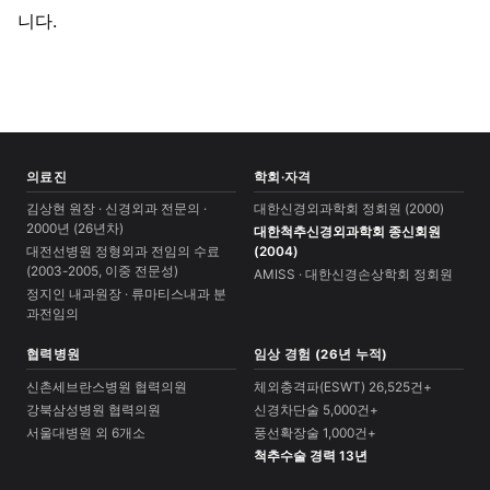
니다.
의료진
학회·자격
김상현 원장 · 신경외과 전문의 ·
대한신경외과학회 정회원 (2000)
2000년 (26년차)
대한척추신경외과학회 종신회원
대전선병원 정형외과 전임의 수료
(2004)
(2003-2005, 이중 전문성)
AMISS · 대한신경손상학회 정회원
정지인 내과원장 · 류마티스내과 분
과전임의
협력병원
임상 경험 (26년 누적)
신촌세브란스병원 협력의원
체외충격파(ESWT) 26,525건+
강북삼성병원 협력의원
신경차단술 5,000건+
서울대병원 외 6개소
풍선확장술 1,000건+
척추수술 경력 13년