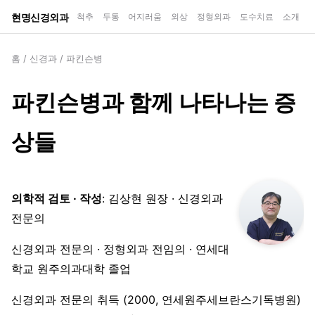
현명신경외과
척추
두통
어지러움
외상
정형외과
도수치료
소개
홈
/
신경과
/
파킨슨병
파킨슨병과 함께 나타나는 증
상들
의학적 검토 · 작성
: 김상현 원장 · 신경외과
전문의
신경외과 전문의 · 정형외과 전임의 · 연세대
학교 원주의과대학 졸업
신경외과 전문의 취득 (2000, 연세원주세브란스기독병원)