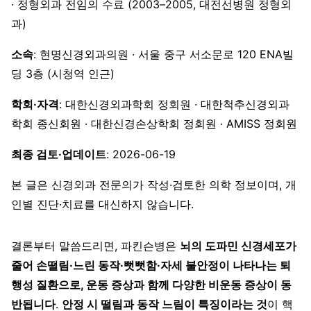
· 정형외과 전임의 수료 (2003–2005, 대전선병원 정형외
과)
소속
: 현명신경외과의원 · 서울 중구 서소문로 120 ENA빌
딩 3층 (시청역 인근)
학회·자격
: 대한신경외과학회 정회원 · 대한척추신경외과
학회 종신회원 · 대한신경손상학회 정회원 · AMISS 정회원
최종 검토·업데이트
: 2026-06-19
본 글은 신경외과 전문의가 작성·검토한 의학 정보이며, 개
인별 진단·치료를 대신하지 않습니다.
결론부터 말씀드리면, 파킨슨병은
뇌의 도파민 신경세포가
줄어 손떨림·느린 동작·뻣뻣함·자세 불안정이 나타나는 퇴
행성 질환으로, 운동 증상과 함께 다양한 비운동 증상이 동
반됩니다
.
안정 시 떨림과 동작 느림이 특징이라는 것
이 핵