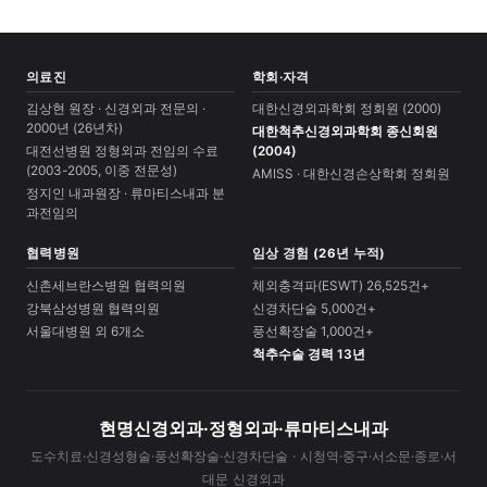
의료진
학회·자격
김상현 원장 · 신경외과 전문의 ·
대한신경외과학회 정회원 (2000)
2000년 (26년차)
대한척추신경외과학회 종신회원
대전선병원 정형외과 전임의 수료
(2004)
(2003-2005, 이중 전문성)
AMISS · 대한신경손상학회 정회원
정지인 내과원장 · 류마티스내과 분
과전임의
협력병원
임상 경험 (26년 누적)
신촌세브란스병원 협력의원
체외충격파(ESWT) 26,525건+
강북삼성병원 협력의원
신경차단술 5,000건+
서울대병원 외 6개소
풍선확장술 1,000건+
척추수술 경력 13년
현명신경외과·정형외과·류마티스내과
도수치료·신경성형술·풍선확장술·신경차단술 · 시청역·중구·서소문·종로·서
대문 신경외과