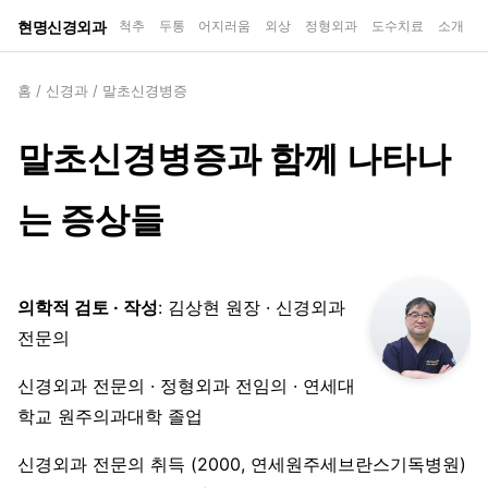
현명신경외과
척추
두통
어지러움
외상
정형외과
도수치료
소개
홈
/
신경과
/
말초신경병증
말초신경병증과 함께 나타나
는 증상들
의학적 검토 · 작성
: 김상현 원장 · 신경외과
전문의
신경외과 전문의 · 정형외과 전임의 · 연세대
학교 원주의과대학 졸업
신경외과 전문의 취득 (2000, 연세원주세브란스기독병원)