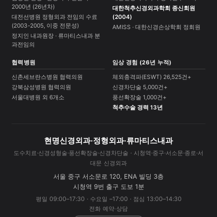
2000년 (26년차)
대한척추신경외과학회 종신회원
대전선병원 정형외과 전임의 수료
(2004)
(2003-2005, 이중 전문성)
AMISS · 대한신경손상학회 정회원
정지인 내과원장 · 류마티스내과 분
과전임의
협력병원
임상 경험 (26년 누적)
신촌세브란스병원 협력의원
체외충격파(ESWT) 26,525건+
강북삼성병원 협력의원
신경차단술 5,000건+
서울대병원 외 6개소
풍선확장술 1,000건+
척추수술 경력 13년
현명신경외과·정형외과·류마티스내과
도수치료·신경성형술·풍선확장술·신경차단술 · 시청역·중구·서소문·종로·서
대문 신경외과
서울 중구 서소문로 120, ENA 빌딩 3층
시청역 9번 출구 도보 1분
평일 09:00–17:30 · 수요일 –17:00 · 점심 13:00–14:30
전화 예약·상담