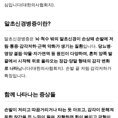
심입니다(대한의사협회지).
말초신경병증이란?
말초신경병증은
뇌·척수 밖의 말초신경이 손상돼 손발에 저
림·통증·감각저하·근력 약화가 생기는 질환
입니다.
당뇨병·
영양 결핍·약물·자가면역 등 원인이 다양하며, 흔히 양쪽 발
끝에서 시작해 위로 올라오는 장갑·양말 형태의 감각 변화
로 나타
납니다(대한의사협회지). 손발 끝 저림·감각저하가
특징입니다.
함께 나타나는 증상들
손발이 저리고 따끔거리거나 타는 듯 아프고, 감각이 둔해져
둔한 장갑을 낀 느낌이 들며, 진행하면 힘이 빠지고 균형이