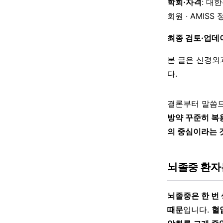
학회·자격
: 대
회원 · AMISS
최종 검토·업데
본 글은 신경외
다.
결론부터 말씀드
방약 꾸준히 복
의 중심이라는 
뇌졸중 환자
뇌졸중은 한 번 
때문
입니다.
혈