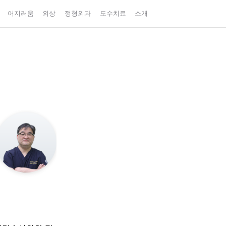
어지러움
외상
정형외과
도수치료
소개