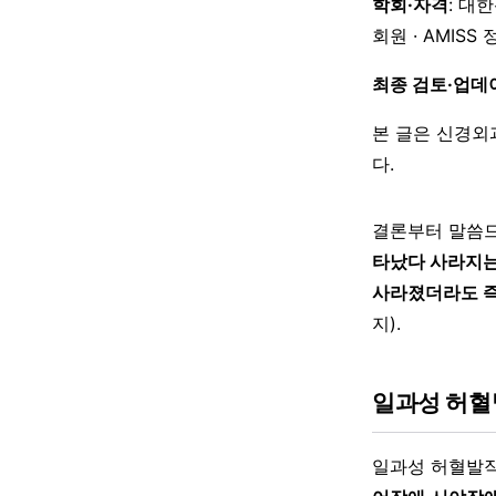
학회·자격
: 대
회원 · AMISS
최종 검토·업데
본 글은 신경외
다.
결론부터 말씀
타났다 사라지는
사라졌더라도 즉
지).
일과성 허혈
일과성 허혈발