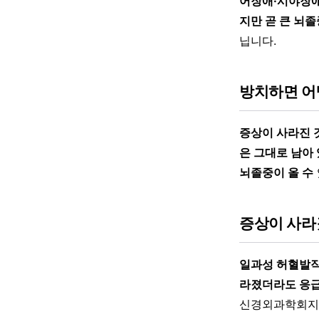
어장애·시야장애
지만 곧 큰 뇌졸
닙니다.
방치하면 어
증상이 사라진 
은 그대로 남아 
뇌졸중이 올 수
증상이 사라
일과성 허혈발작 
라졌더라도 응급
신경외과학회지)