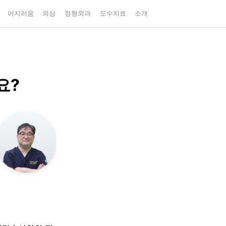
어지러움
외상
정형외과
도수치료
소개
요?