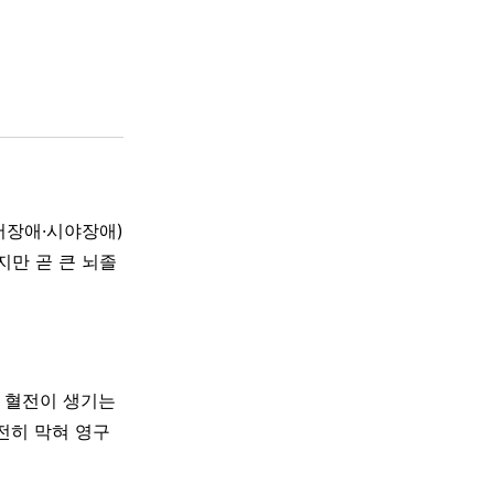
어장애·시야장애)
지만 곧 큰 뇌졸
나 혈전이 생기는
전히 막혀 영구