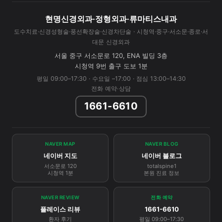
현명신경외과·정형외과·류마티스내과
도수치료·신경성형술·풍선확장술·신경차단술 · 시청역·중구·서소문·종로·서
대문 신경외과
서울 중구 서소문로 120, ENA 빌딩 3층
시청역 9번 출구 도보 1분
평일 09:00–17:30 · 수요일 –17:00 · 점심 13:00–14:30
전화 예약·상담
1661-6610
NAVER MAP
NAVER BLOG
네이버 지도
네이버 블로그
서소문로 120
totalspine1
시청역 1분
본원 진료 정보
NAVER REVIEW
전화 예약
플레이스 리뷰
1661-6610
환자 후기
평일 09:00–17:30