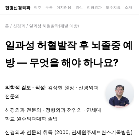
현명신경외과
척추
두통
어지러움
외상
정형외과
도수치료
소개
홈
/
신경과
/
일과성 허혈발작(재발 예방)
일과성 허혈발작 후 뇌졸중 예
방 — 무엇을 해야 하나요?
의학적 검토 · 작성
: 김상현 원장 · 신경외과
전문의
신경외과 전문의 · 정형외과 전임의 · 연세대
학교 원주의과대학 졸업
신경외과 전문의 취득 (2000, 연세원주세브란스기독병원)