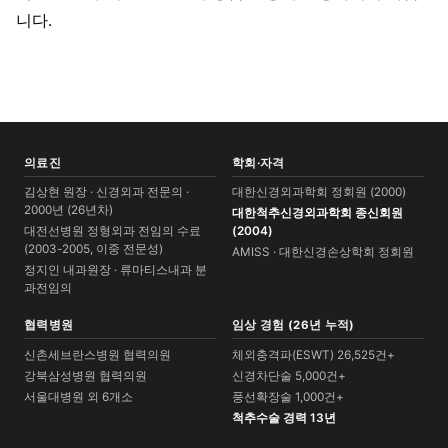
니다.
의료진
학회·자격
김상현 원장 · 신경외과 전문의 ·
대한신경외과학회 정회원 (2000)
2000년 (26년차)
대한척추신경외과학회 종신회원
대전선병원 정형외과 전임의 수료
(2004)
(2003-2005, 이중 전문성)
AMISS · 대한신경손상학회 정회원
정지인 내과원장 · 류마티스내과 분
과전임의
협력병원
임상 경험 (26년 누적)
신촌세브란스병원 협력의원
체외충격파(ESWT) 26,525건+
강북삼성병원 협력의원
신경차단술 5,000건+
서울대병원 외 6개소
풍선확장술 1,000건+
척추수술 경력 13년