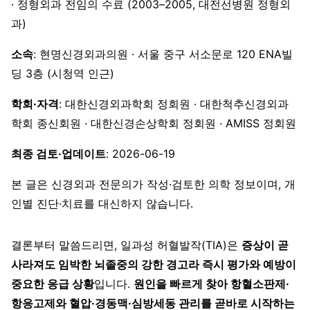
· 정형외과 전임의 수료 (2003–2005, 대전선병원 정형외
과)
소속
: 현명신경외과의원 · 서울 중구 서소문로 120 ENA빌
딩 3층 (시청역 인근)
학회·자격
: 대한신경외과학회 정회원 · 대한척추신경외과
학회 종신회원 · 대한신경손상학회 정회원 · AMISS 정회원
최종 검토·업데이트
: 2026-06-19
본 글은 신경외과 전문의가 작성·검토한 의학 정보이며, 개
인별 진단·치료를 대신하지 않습니다.
결론부터 말씀드리면, 일과성 허혈발작(TIA)은
증상이 곧
사라져도 임박한 뇌졸중의 강한 경고라 즉시 평가와 예방이
중요한 응급 상황
입니다.
원인을 빠르게 찾아 항혈소판제·
항응고제와 혈압·경동맥·심방세동 관리를 곧바로 시작하는