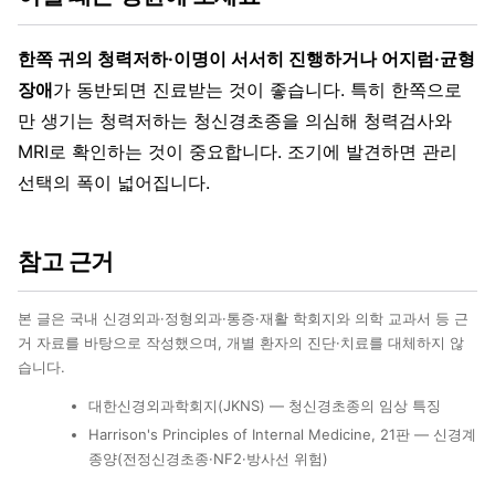
한쪽 귀의 청력저하·이명이 서서히 진행하거나 어지럼·균형
장애
가 동반되면 진료받는 것이 좋습니다. 특히 한쪽으로
만 생기는 청력저하는 청신경초종을 의심해 청력검사와
MRI로 확인하는 것이 중요합니다. 조기에 발견하면 관리
선택의 폭이 넓어집니다.
참고 근거
본 글은 국내 신경외과·정형외과·통증·재활 학회지와 의학 교과서 등 근
거 자료를 바탕으로 작성했으며, 개별 환자의 진단·치료를 대체하지 않
습니다.
대한신경외과학회지(JKNS) — 청신경초종의 임상 특징
Harrison's Principles of Internal Medicine, 21판 — 신경계
종양(전정신경초종·NF2·방사선 위험)