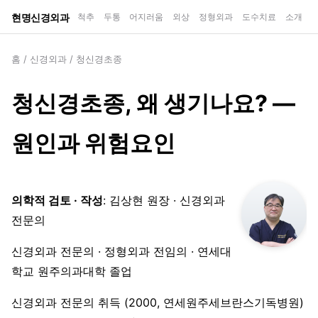
현명신경외과
척추
두통
어지러움
외상
정형외과
도수치료
소개
홈
/
신경외과
/
청신경초종
청신경초종, 왜 생기나요? —
원인과 위험요인
의학적 검토 · 작성
: 김상현 원장 · 신경외과
전문의
신경외과 전문의 · 정형외과 전임의 · 연세대
학교 원주의과대학 졸업
신경외과 전문의 취득 (2000, 연세원주세브란스기독병원)