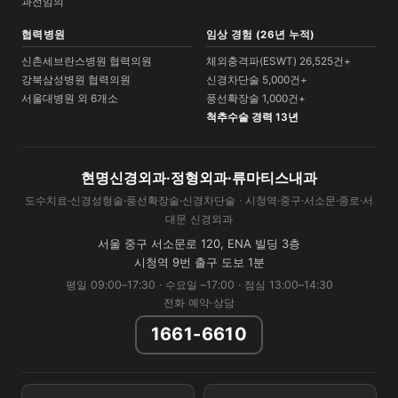
과전임의
협력병원
임상 경험 (26년 누적)
신촌세브란스병원 협력의원
체외충격파(ESWT) 26,525건+
강북삼성병원 협력의원
신경차단술 5,000건+
서울대병원 외 6개소
풍선확장술 1,000건+
척추수술 경력 13년
현명신경외과·정형외과·류마티스내과
도수치료·신경성형술·풍선확장술·신경차단술 · 시청역·중구·서소문·종로·서
대문 신경외과
서울 중구 서소문로 120, ENA 빌딩 3층
시청역 9번 출구 도보 1분
평일 09:00–17:30 · 수요일 –17:00 · 점심 13:00–14:30
전화 예약·상담
1661-6610