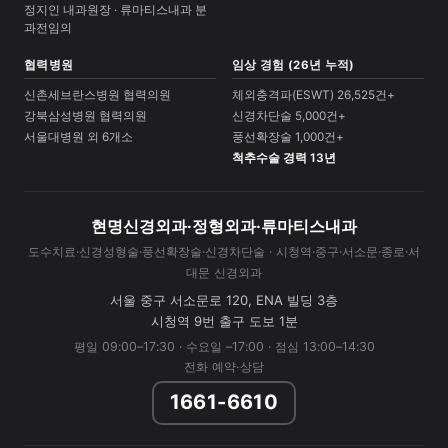
정지인 내과원장 · 류마티스내과 분
과전임의
협력병원
임상 경험 (26년 누적)
신촌세브란스병원 협력의원
체외충격파(ESWT) 26,525건+
강북삼성병원 협력의원
신경차단술 5,000건+
서울대병원 외 6개소
풍선확장술 1,000건+
척추수술 경력 13년
현명신경외과·정형외과·류마티스내과
도수치료·신경성형술·풍선확장술·신경차단술 · 시청역·중구·서소문·종로·서
대문 신경외과
서울 중구 서소문로 120, ENA 빌딩 3층
시청역 9번 출구 도보 1분
평일 09:00–17:30 · 수요일 –17:00 · 점심 13:00–14:30
전화 예약·상담
1661-6610