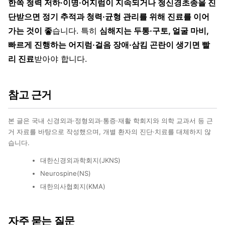
한쪽 청력 저하·이명·어지럼이 지속되거나 청신경초종을 진
단받으면 정기 추적과 청력·균형 관리를 위해 진료를 이어
가는 것이 좋
습니다. 특히
심해지는 두통·구토, 얼굴 마비,
빠르게 진행하는 어지럼·걸음 장애·삼킴 곤란이 생기면 빨
리 진료
받아야 합니다.
참고 근거
본 글은 국내 신경외과·정형외과·통증·재활 학회지와 의학 교과서 등 근
거 자료를 바탕으로 작성했으며, 개별 환자의 진단·치료를 대체하지 않
습니다.
대한신경외과학회지(JKNS)
Neurospine(NS)
대한의사협회지(KMA)
자주 묻는 질문