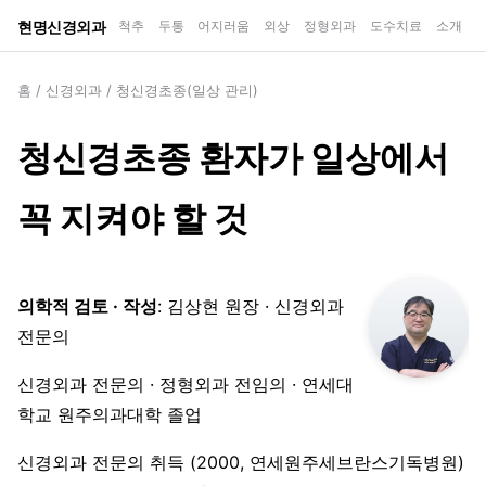
현명신경외과
척추
두통
어지러움
외상
정형외과
도수치료
소개
홈
/
신경외과
/
청신경초종(일상 관리)
청신경초종 환자가 일상에서
꼭 지켜야 할 것
의학적 검토 · 작성
: 김상현 원장 · 신경외과
전문의
신경외과 전문의 · 정형외과 전임의 · 연세대
학교 원주의과대학 졸업
신경외과 전문의 취득 (2000, 연세원주세브란스기독병원)