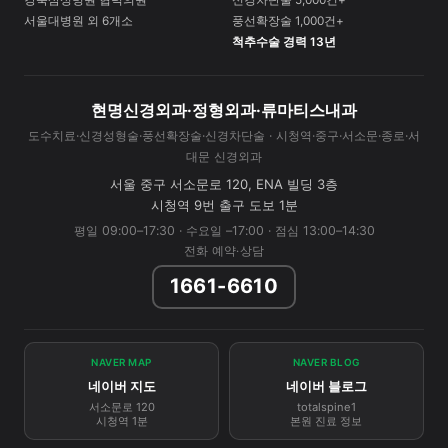
강북삼성병원 협력의원
신경차단술 5,000건+
서울대병원 외 6개소
풍선확장술 1,000건+
척추수술 경력 13년
현명신경외과·정형외과·류마티스내과
도수치료·신경성형술·풍선확장술·신경차단술 · 시청역·중구·서소문·종로·서
대문 신경외과
서울 중구 서소문로 120, ENA 빌딩 3층
시청역 9번 출구 도보 1분
평일 09:00–17:30 · 수요일 –17:00 · 점심 13:00–14:30
전화 예약·상담
1661-6610
NAVER MAP
NAVER BLOG
네이버 지도
네이버 블로그
서소문로 120
totalspine1
시청역 1분
본원 진료 정보