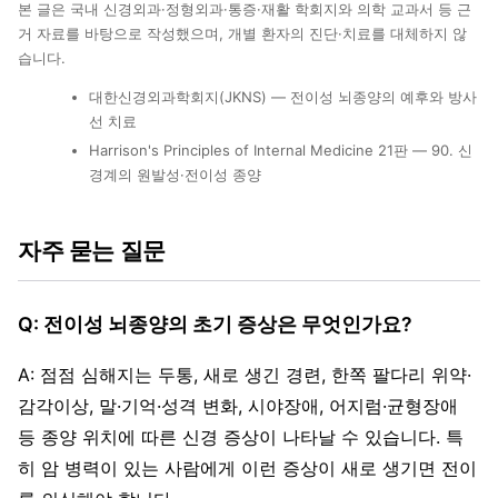
본 글은 국내 신경외과·정형외과·통증·재활 학회지와 의학 교과서 등 근
거 자료를 바탕으로 작성했으며, 개별 환자의 진단·치료를 대체하지 않
습니다.
대한신경외과학회지(JKNS) — 전이성 뇌종양의 예후와 방사
선 치료
Harrison's Principles of Internal Medicine 21판 — 90. 신
경계의 원발성·전이성 종양
자주 묻는 질문
Q: 전이성 뇌종양의 초기 증상은 무엇인가요?
A: 점점 심해지는 두통, 새로 생긴 경련, 한쪽 팔다리 위약·
감각이상, 말·기억·성격 변화, 시야장애, 어지럼·균형장애
등 종양 위치에 따른 신경 증상이 나타날 수 있습니다. 특
히 암 병력이 있는 사람에게 이런 증상이 새로 생기면 전이