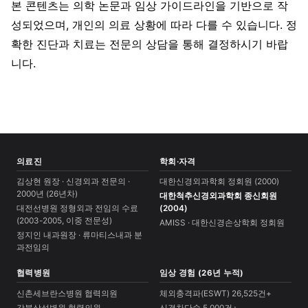
본 콘텐츠는 의학 논문과 임상 가이드라인을 기반으로 작
성되었으며, 개인의 의료 상황에 따라 다를 수 있습니다. 정
확한 진단과 치료는 전문의 상담을 통해 결정하시기 바랍
니다.
의료진
학회·자격
김상현 원장 · 신경외과 전문의 ·
대한신경외과학회 정회원 (2000)
2000년 (26년차)
대한척추신경외과학회 종신회원
대전선병원 정형외과 전임의 수료
(2004)
(2003-2005, 이중 전문성)
AMISS · 대한신경손상학회 정회원
정지인 내과원장 · 류마티스내과 분
과전임의
협력병원
임상 경험 (26년 누적)
신촌세브란스병원 협력의원
체외충격파(ESWT) 26,525건+