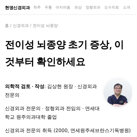
현명신경외과
척추
두통
어지러움
외상
정형외과
도수치료
소개
홈
/
신경외과
/
전이성 뇌종양
전이성 뇌종양 초기 증상, 이
것부터 확인하세요
의학적 검토 · 작성
: 김상현 원장 · 신경외과
전문의
신경외과 전문의 · 정형외과 전임의 · 연세대
학교 원주의과대학 졸업
신경외과 전문의 취득 (2000, 연세원주세브란스기독병원)